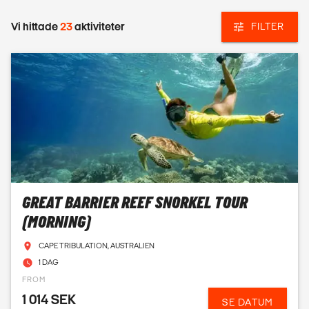
Vi hittade
23
aktiviteter
FILTER
GREAT BARRIER REEF SNORKEL TOUR
(MORNING)
CAPE TRIBULATION, AUSTRALIEN
1 DAG
FROM
1 014 SEK
SE DATUM