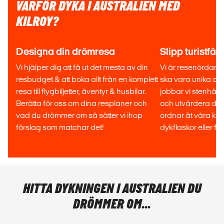
VARFÖR DYKA I AUSTRALIEN MED
KILROY?
Designa din drömresa
Slipp turistfäl
Vi hjälper dig att få ut det mesta av din
Vi är resenördar oc
resbudget & att boka allt från en komplett
ska vara unika och
resa till flygbiljetter, äventyr & husbilar.
jobbar vi stenhårt
Berätta för oss om dina resplaner och
och utvärdera de 
vad du drömmer om så sätter vi ihop
ordnar åt våra kun
förslag som matchar det!
dykflaskor eller fli
HITTA DYKNINGEN I AUSTRALIEN DU
DRÖMMER OM...