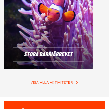
genom dina möjligheter och tar fram ett reseupplägg som
matchar din resa perfekt.
BOKA IN EN GRATIS RESERÅDGIVNING
STORA BARRIÄRREVET
VISA ALLA AKTIVITETER