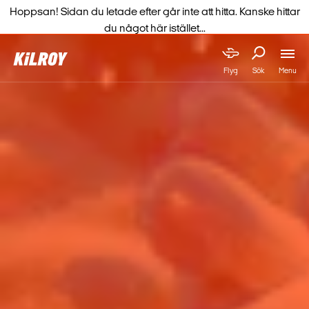
Hoppsan! Sidan du letade efter går inte att hitta. Kanske hittar
du något här istället...
Menu
Flyg
Sök