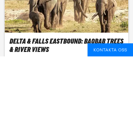
DELTA & FALLS EASTBOUND: BAOBAB TREES
& RIVER VIEWS
KONTAKTA OSS
WINDHOEK - VICTORIA FALLS (ZIMBABWE)
9 DAGAR
FROM
12 300 SEK
SE DATUM