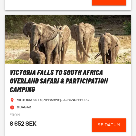
redo att svara på alla dina frågor om att åka på
overlandexpeditioner utomlands. Boka in dig på ett
kostnadsfritt möte, som du kan ta i en av våra butiker eller
över telefon, så guidar de dig genom djungeln av
möjligheter och skräddarsyr din drömresa till var helst du vill
i världen.
SNACKA MED OSS
VICTORIA FALLS TO SOUTH AFRICA
OVERLAND SAFARI & PARTICIPATION
CAMPING
VICTORIA FALLS (ZIMBABWE) - JOHANNESBURG
8 DAGAR
FROM
8 652 SEK
SE DATUM