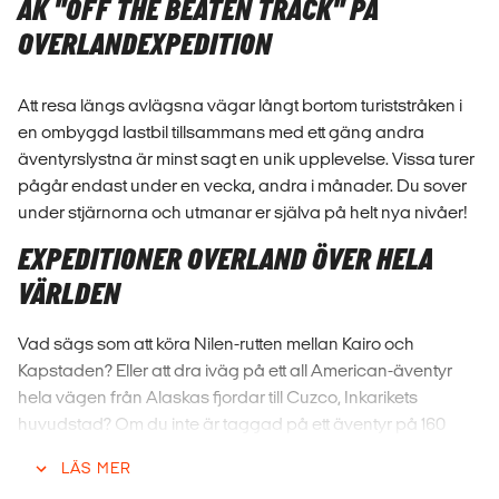
ÅK "OFF THE BEATEN TRACK" PÅ
OVERLANDEXPEDITION
Att resa längs avlägsna vägar långt bortom turiststråken i
en ombyggd lastbil tillsammans med ett gäng andra
äventyrslystna är minst sagt en unik upplevelse. Vissa turer
pågår endast under en vecka, andra i månader. Du sover
under stjärnorna och utmanar er själva på helt nya nivåer!
EXPEDITIONER OVERLAND ÖVER HELA
VÄRLDEN
Vad sägs som att köra Nilen-rutten mellan Kairo och
Kapstaden? Eller att dra iväg på ett all American-äventyr
hela vägen från Alaskas fjordar till Cuzco, Inkarikets
huvudstad? Om du inte är taggad på ett äventyr på 160
dagar kanske den en vecka långa rutten genom Kenya
LÄS MER
floats your boat. Oavsett vad du är taggad på kan vi hjälpa