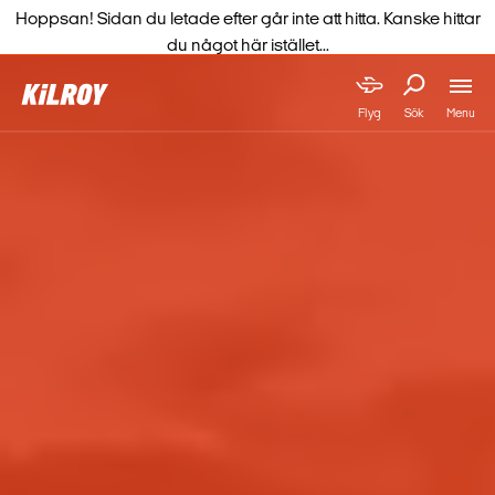
Hoppsan! Sidan du letade efter går inte att hitta. Kanske hittar
du något här istället...
Menu
Flyg
Sök