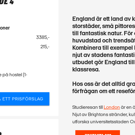
DE 4
England är ett land av k
storstäder, små pittoresk
soner
till fantastisk natur. Fö
3385,-
huvudstad och trendsätt
215,-
Kombinera till exempel 
njut av stadens fantasti
utbudet gör England till
klassresa.
 på hostel (1-
Hos oss är det alltid gra
förfrågan om ett reseför
Å ETT PRISFÖRSLAG
Studieresan till
London
är en ä
Njut av Brightons stränder, kul
utforska universitetsstaden O