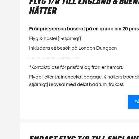
FLYG T/R TILL ENGLAND & BOEN
NÄTTER
Frånpris/person baserat på en grupp om 20 per
Flyg & hostel (1-stjärnigt)
Inkludera ett besök på London Dungeon
......................................................
*Kontakta oss för prisförslag från er hemort.
Flygbiljetter t/r, incheckat bagage, 4 nätters boende
stjärnigt) i sovsal med delat badrum, frukost.
F