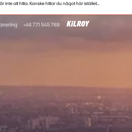
nte att hitta. Kanske hittar du något här istället...
anering
+46 771 545 769