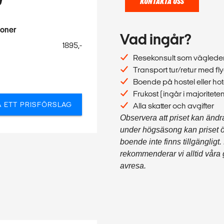
D
KONTAKTA OSS
soner
Vad ingår?
1895,-
Resekonsult som vägleder 
Transport tur/retur med fl
Boende på hostel eller hot
Frukost (ingår i majorite
Å ETT PRISFÖRSLAG
Alla skatter och avgifter
Observera att priset kan änd
under högsäsong kan priset öka
boende inte finns tillgängligt
rekommenderar vi alltid våra
avresa.