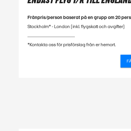
ENDAST FLYG T/R TILL ENGLAN
Frånpris/person baserat på en grupp om 20 per
Stockholm* - London (inkl. flygskatt och avgifter)
......................................................
*Kontakta oss för prisförslag från er hemort.
F