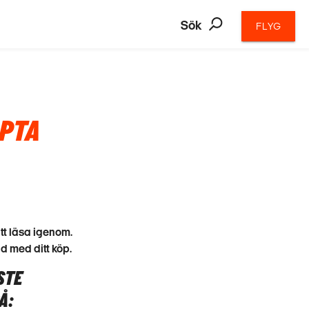
Sök
FLYG
ÖPTA
tt läsa igenom.
d med ditt köp.
STE
Å: