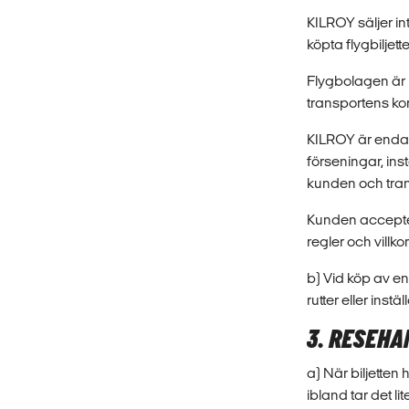
KILROY säljer in
köpta flygbiljet
Flygbolagen är 
transportens k
KILROY är endas
förseningar, ins
kunden och tra
Kunden accepte
regler och villko
b) Vid köp av en
rutter eller ins
3. RESEH
a) När biljetten 
ibland tar det li