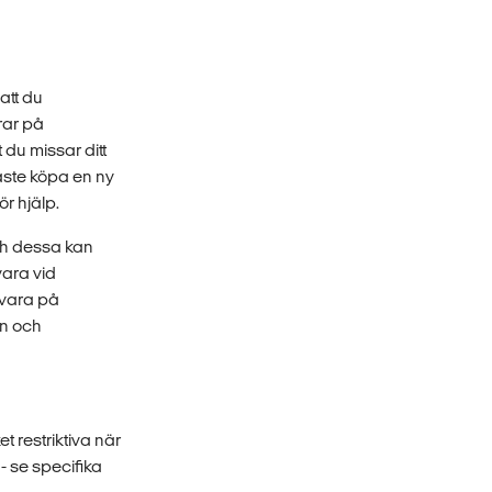
att du
rar på
 du missar ditt
måste köpa en ny
ör hjälp.
ch dessa kan
vara vid
 vara på
in och
 restriktiva när
- se specifika