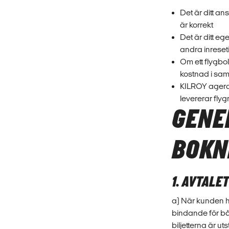
Det är ditt a
är korrekt
Det är ditt eg
andra inreset
Om ett flygbola
kostnad i sa
KILROY agera
levererar flyg
GENE
BOKN
1. AVTALET
a) När kunden ha
bindande för båd
biljetterna är u