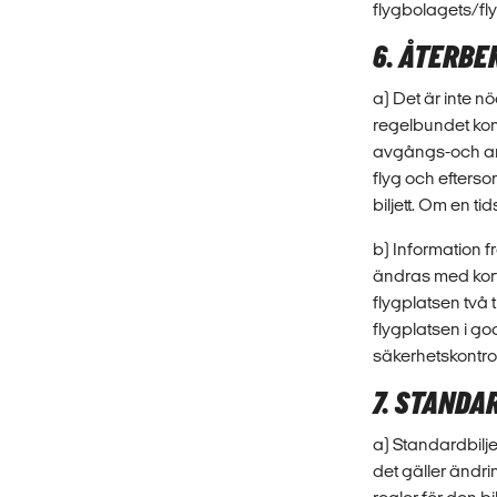
flygbolagets/f
6. ÅTERBE
a) Det är inte n
regelbundet kon
avgångs-och ankom
flyg och efterso
biljett. Om en ti
b) Information 
ändras med kort 
flygplatsen två 
flygplatsen i go
säkerhetskontrol
7. STANDA
a) Standardbilje
det gäller ändri