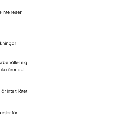
inte reser i
okningar
örbehåller sig
ifika ärendet
 inte tillåtet
egler för