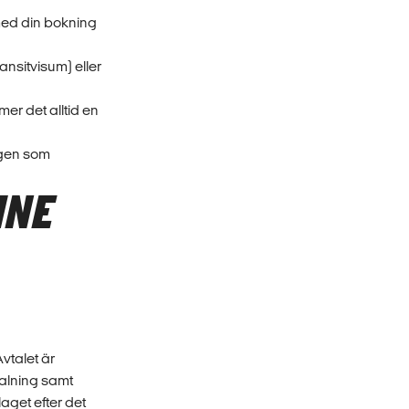
 med din bokning
ansitvisum) eller
mmer det alltid en
agen som
INE
Avtalet är
talning samt
laget efter det