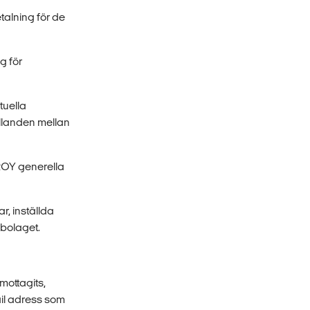
talning för de
g för
tuella
ållanden mellan
ROY generella
r, inställda
gbolaget.
 mottagits,
mail adress som