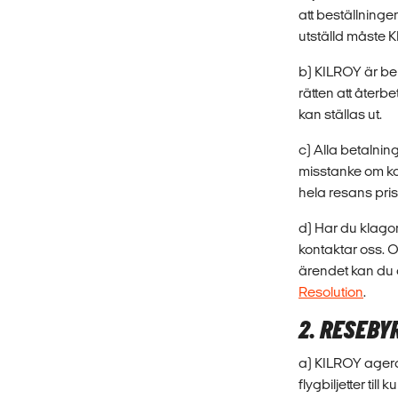
att beställninge
utställd måste K
b) KILROY är ber
rätten att återb
kan ställas ut.
c) Alla betalnin
misstanke om ko
hela resans pris 
d) Har du klagom
kontaktar oss. 
ärendet kan du g
Resolution
.
2. RESEBY
a) KILROY agera
flygbiljetter till 