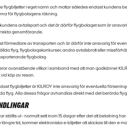
te flygbiljetter i eget namn och mottar således endast kundens be
terna för flygbolagens räkning.
kundens avtalspart och det är därför flygbolaget som är ansvari
orrekta genomförande.
t förmedlare av transporten och är därför inte ansvarig för even
tällda flyg, flygbolagskonkurser, andra avtalsbrott eller missförh
nsporterande flygbolag.
rar ovanstående villkor i samband med att man godkänner KIL
r vid köp av resan.
dast flygbiljetter är KILROY inte ansvarig för eventuella förseninga
tällda flyg. Alla dessa frågor avhandlas direkt med det berörda fly
ANDLINGAR
har ställts ut - normalt sett inom 15 dagar efter det att betalning har
te längre tid, kommer elektroniska e-biljetter att skickas till den e-