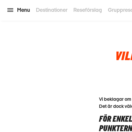
Menu
Destinationer
Reseförslag
Gruppres
VIL
Vi beklagar om 
Det är dock väld
FÖR ENKEL
PUNKTERN