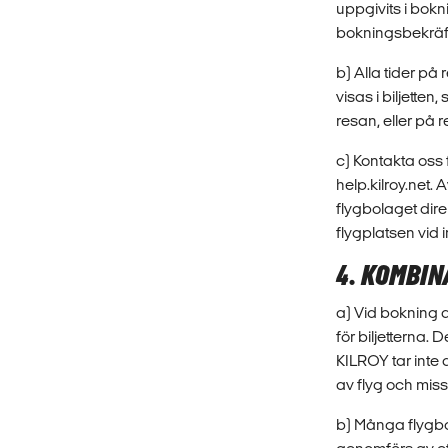
uppgivits i bokn
bokningsbekräfte
b) Alla tider p
visas i biljette
resan, eller på
c) Kontakta oss
help.kilroy.net. 
flygbolaget dire
flygplatsen vid 
4. KOMBIN
a) Vid bokning a
för biljetterna. 
KILROY tar inte 
av flyg och mis
b) Många flygbol