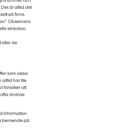
lightnummer och
Det är alltid det
sett så finns
s av". Observera
ella sträckan.
 eller de
ifter som vissa
lltid har lite
i försöker att
 ofta ändras
ad information
era beroende på