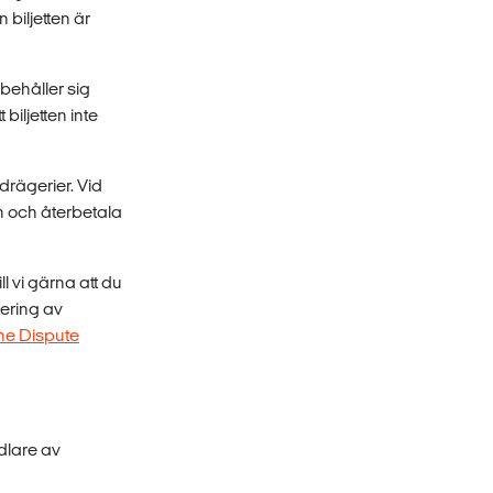
 biljetten är
behåller sig
biljetten inte
drägerier. Vid
n och återbetala
l vi gärna att du
ering av
ne Dispute
dlare av