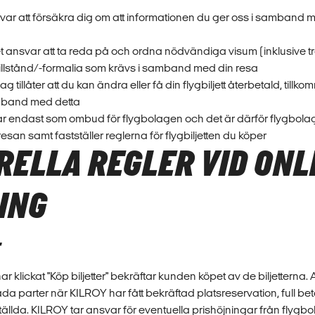
nsvar att försäkra dig om att informationen du ger oss i samband
et ansvar att ta reda på och ordna nödvändiga visum (inklusive tr
illstånd/-formalia som krävs i samband med din resa
g tillåter att du kan ändra eller få din flygbiljett återbetald, tillko
mband med detta
r endast som ombud för flygbolagen och det är därför flygbol
resan samt fastställer reglerna för flygbiljetten du köper
RELLA REGLER VID ONL
ING
r klickat "Köp biljetter" bekräftar kunden köpet av de biljetterna. 
a parter när KILROY har fått bekräftad platsreservation, full be
tställda. KILROY tar ansvar för eventuella prishöjningar från flygbo