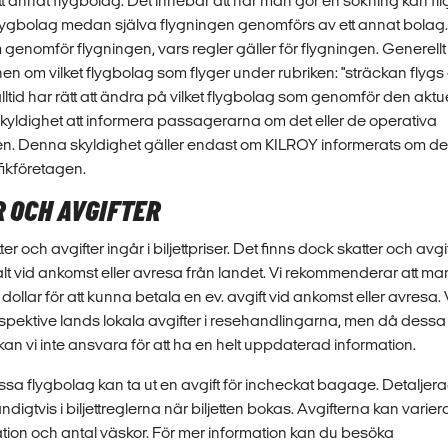
t annat flygbolag. Det innebär att när man gör en sökning kan f
t flygbolag medan själva flygningen genomförs av ett annat bolag. 
genomför flygningen, vars regler gäller för flygningen. Generellt 
onen om vilket flygbolag som flyger under rubriken: "sträckan flyg
alltid har rätt att ändra på vilket flygbolag som genomför den aktu
kyldighet att informera passagerarna om det eller de operativa
gen. Denna skyldighet gäller endast om KILROY informerats om det
afikföretagen.
R OCH AVGIFTER
ter och avgifter ingår i biljettpriser. Det finns dock skatter och avg
alt vid ankomst eller avresa från landet. Vi rekommenderar att man a
r dollar för att kunna betala en ev. avgift vid ankomst eller avresa. V
spektive lands lokala avgifter i resehandlingarna, men då dessa
kan vi inte ansvara för att ha en helt uppdaterad information.
issa flygbolag kan ta ut en avgift för incheckat bagage. Detaljer
ndigtvis i biljettreglerna när biljetten bokas. Avgifterna kan vari
ination och antal väskor. För mer information kan du besöka