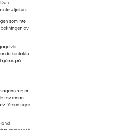
. Den
nte biljetten.
ägen som inte
id bokningen av
gage via
över du kontakta
st göras på
bolagens regler
elar av resan.
ev. förseningar
bland