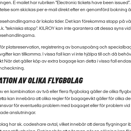
ingen. E-mailet har rubriken "Electronic tickets have been issued"
lse som skickas per e-mail direkt efter en genomförd bokning är i
å resehandlingarna är lokala tider. Det kan förekomma stopp på v
n, s.k. "tekniska stopp". KILROY kan inte garantera att dessa syns v
 resehandlingarna.
 för platsreservation, registrering av bonuspoäng och specialba
Avgifter kan tillkomma. I vissa fall kan vi inte hjälpa till och då beh
kt När det gäller köp av extra bagage kan detta i vissa fall enda
incheckning.
ATION AV OLIKA FLYGBOLAG
v en kombination av två eller flera flygbolag gäller de olika flyg
Detta kan innebära att olika regler för bagagevikt gäller för olika d
ansvar för eventuella problem med bagaget eller för problem vid 
sade anslutningar.
ag har sk. codeshare avtal, vilket innebär att deras flygningar i