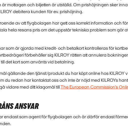
n är mottagen och biljetten är utställd. Om prishöjningen sker innan
ILROY debitera kunden för ev. prishöjning.
oende av att flygbolagen har gett oss korrekt information och för
etala hela resans pris om det uppstår tekniska problem som gör att 
gar som är gjorda med kredit- och betalkort kontrolleras för kortbe
rtbedrägeri förbehåller sig KILROY rätten att annulera bokninge
till det kort som använts vid betalning.
ål gällande den tjänst/produkt du har köpt online hos KILROY vil
Om du redan har kontaktat oss och inte är nöjd med KILROYs hant
å vidare med ditt klagomål till
The European Commission's Onli
RÅNS ANSVAR
r endast som agent för flygbolagen och är därför endast förme
kunden.