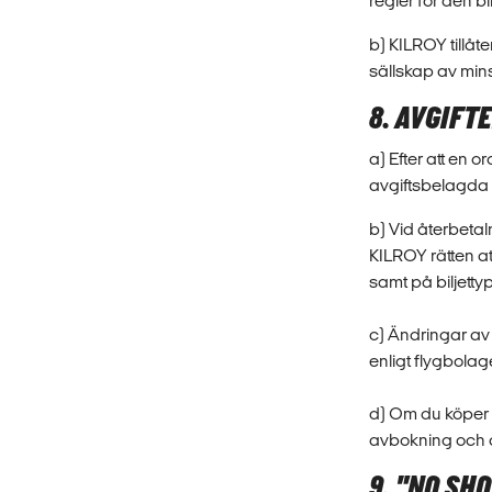
regler för den bi
b) KILROY tillåte
sällskap av min
8. AVGIFT
a) Efter att en 
avgiftsbelagda e
b) Vid återbetal
KILROY rätten at
samt på biljetty
c) Ändringar av r
enligt flygbolaget
d) Om du köper K
avbokning och å
9. "NO SH