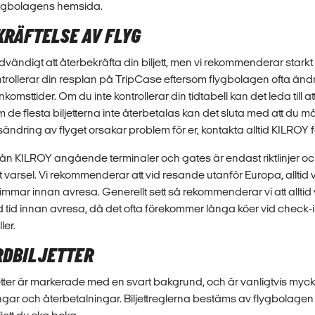
lygbolagens hemsida.
KRÄFTELSE AV FLYG
ödvändigt att återbekräfta din biljett, men vi rekommenderar starkt 
trollerar din resplan på TripCase eftersom flygbolagen ofta änd
sttider. Om du inte kontrollerar din tidtabell kan det leda till att
m de flesta biljetterna inte återbetalas kan det sluta med att du 
dsändring av flyget orsakar problem för er, kontakta alltid KILROY f
från KILROY angående terminaler och gates är endast riktlinjer o
varsel. Vi rekommenderar att vid resande utanför Europa, alltid 
timmar innan avresa. Generellt sett så rekommenderar vi att alltid
d tid innan avresa, då det ofta förekommer långa köer vid check-
ler.
RDBILJETTER
tter är markerade med en svart bakgrund, och är vanligtvis mycket
ngar och återbetalningar. Biljettreglerna bestäms av flygbolagen 