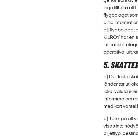
genomförs av et
logo tillhöra et
flygbolaget som 
alltid informati
att flygbolaget 
KILROY har en s
lufttrafikföreta
operativa lufttr
5. SKATTE
a) De flesta skat
länder tar ut lok
lokal valuta elle
informera om re
med kort varsel 
b) Tänk på att v
visas inte nödvä
biljetttyp, dest