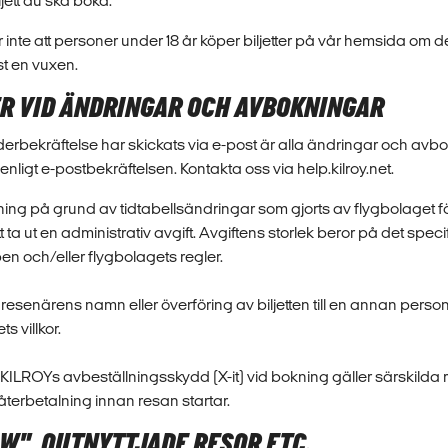
ljett du ska boka.
r inte att personer under 18 år köper biljetter på vår hemsida om de 
st en vuxen.
ER VID ÄNDRINGAR OCH AVBOKNINGAR
orderbekräftelse har skickats via e-post är alla ändringar och avb
nligt e-postbekräftelsen. Kontakta oss via help.kilroy.net.
ning på grund av tidtabellsändringar som gjorts av flygbolaget f
t ta ut en administrativ avgift. Avgiftens storlek beror på det spec
pen och/eller flygbolagets regler.
esenärens namn eller överföring av biljetten till en annan person är
s villkor.
ILROYs avbeställningsskydd (X-it) vid bokning gäller särskilda r
terbetalning innan resan startar.
OW", OUTNYTTJADE RESOR ETC.