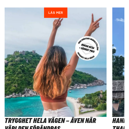
LÄS MER
TRYGGHET HELA VÄGEN – ÄVEN NÄR
HANNA
VÄRLDEN FÖRÄNDRAS
THAIL