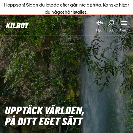
Hoppsan! Sidan du letade efter går inte att hitta. Kanske hittar
du något här istället...
Menu
Flyg
Sök
UPPTÄCK VÄRLDEN,

PÅ DITT EGET SÄTT 