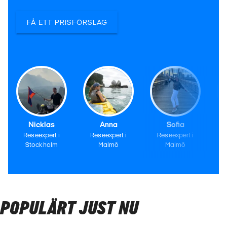
FÅ ETT PRISFÖRSLAG
Nicklas
Anna
Sofia
Reseexpert i
Reseexpert i
Reseexpert i
Stockholm
Malmö
Malmö
POPULÄRT JUST NU