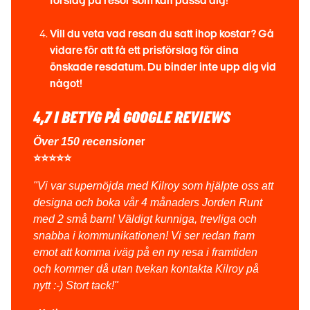
förslag på resor som kan passa dig!
Vill du veta vad resan du satt ihop kostar? Gå
vidare för att få ett prisförslag för dina
önskade resdatum. Du binder inte upp dig vid
något!
4,7 I BETYG PÅ GOOGLE REVIEWS
Över 150 recensione
r
⭐⭐⭐⭐⭐
"Vi var supernöjda med Kilroy som hjälpte oss att
designa och boka vår 4 månaders Jorden Runt
med 2 små barn! Väldigt kunniga, trevliga och
snabba i kommunikationen! Vi ser redan fram
emot att komma iväg på en ny resa i framtiden
och kommer då utan tvekan kontakta Kilroy på
nytt :-) Stort tack!"