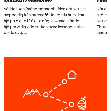
Världen kan förändras snabbt. Men det ska inte
När de f
stoppa dig från att resa🧡 Undrar du hur vi kan
stränder
hjälpa dig i allt? Skulle något oväntat hända
ska vara
hjälper vi dig vidare. Utan extra kostnader eller
Thailand
dolda avg......
landet. U