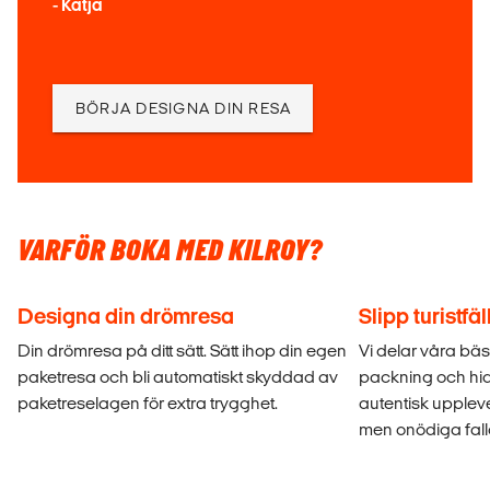
- Katja
BÖRJA DESIGNA DIN RESA
VARFÖR BOKA MED KILROY?
Designa din drömresa
Slipp turistfä
Din drömresa på ditt sätt. Sätt ihop din egen
Vi delar våra bäst
paketresa och bli automatiskt skyddad av
packning och hid
paketreselagen för extra trygghet.
autentisk uppleve
men onödiga fall