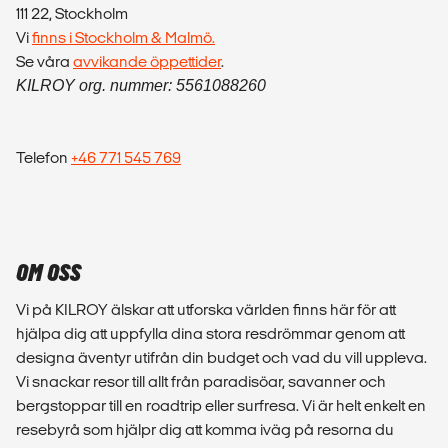
111 22, Stockholm
Vi
finns i Stockholm & Malmö.
Se våra
avvikande öppettider
.
KILROY org. nummer: 5561088260
Telefon
+46 771 545 769
OM OSS
Vi på KILROY älskar att utforska världen finns här för att
hjälpa dig att uppfylla dina stora resdrömmar genom att
designa äventyr utifrån din budget och vad du vill uppleva.
Vi snackar resor till allt från paradisöar, savanner och
bergstoppar till en roadtrip eller surfresa. Vi är helt enkelt en
resebyrå som hjälpr dig att komma iväg på resorna du