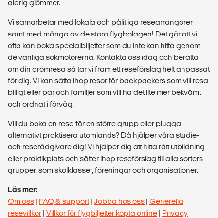
aldrig glömmer.
Vi samarbetar med lokala och pålitliga researrangörer
samt med många av de stora flygbolagen! Det gör att vi
ofta kan boka specialbiljetter som du inte kan hitta genom
de vanliga sökmotorerna. Kontakta oss idag och berätta
om din drömresa så tar vi fram ett reseförslag helt anpassat
för dig. Vi kan sätta ihop resor för backpackers som vill resa
billigt eller par och familjer som vill ha det lite mer bekvämt
och ordnat i förväg.
Vill du boka en resa för en större grupp eller plugga
alternativt praktisera utomlands? Då hjälper våra studie-
och reserådgivare dig! Vi hjälper dig att hitta rätt utbildning
eller praktikplats och sätter ihop reseförslag till alla sorters
grupper, som skolklasser, föreningar och organisationer.
Läs mer:
Om oss
|
FAQ & support
|
Jobba hos oss
|
Generella
resevillkor
|
Villkor för flygbiljetter köpta online
|
Privacy