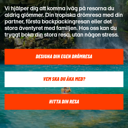
Vi hjälper dig att komma iväg på resorna du
aldrig glömmer. Din tropiska drömresa med din
partner, första backpackingresan eller det
stora
äventyret med familjen. Hos oss kan du
tryggt boka din stora resa, utan någon stress.
DESIGNA DIN EGEN DRÖMRESA
VEM SKA DU ÅKA MED?
HITTA DIN RESA