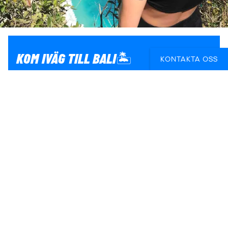
KOM IVÄG TILL BALI🏝️
KONTAKTA OSS
Upplev Bali under högsäsongen som drar igång i
april-maj! Vi kan hjälpa dig att boka multistopp
flygbiljetter, första nätterna på hostel, surfcamp,
yogaläger och annat som gör din Baliresa lite mer
episk än att bara ligga på stranden🍹⛱️
BÖRJA PLANERA DIN RESA