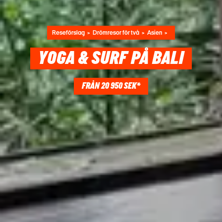
Reseförslag
Drömresor för två
Asien
YOGA & SURF PÅ BALI
FRÅN 20 950 SEK*