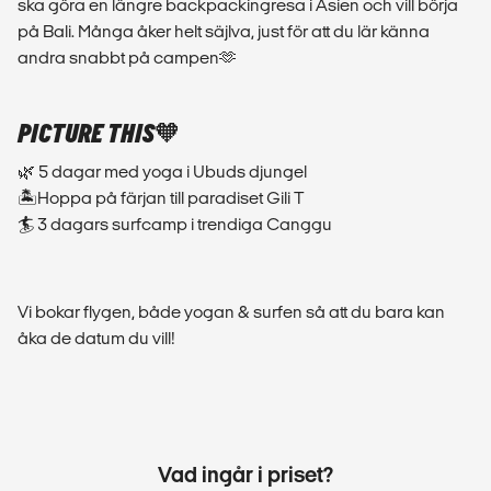
ska göra en längre backpackingresa i Asien och vill börja
på Bali. Många åker helt säjlva, just för att du lär känna
andra snabbt på campen🫶
PICTURE THIS🧡
🌿 5 dagar med yoga i Ubuds djungel
🏝️Hoppa på färjan till paradiset Gili T
🏄 3 dagars surfcamp i trendiga Canggu
Vi bokar flygen, både yogan & surfen så att du bara kan
åka de datum du vill!
Vad ingår i priset?