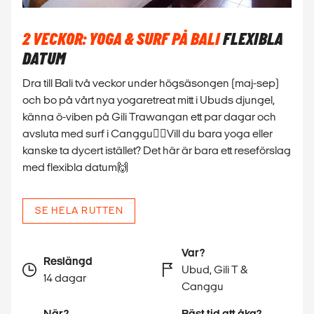
2 VECKOR: YOGA & SURF PÅ BALI
FLEXIBLA
DATUM
Dra till Bali två veckor under högsäsongen (maj-sep)
och bo på vårt nya yogaretreat mitt i Ubuds djungel,
känna ö-viben på Gili Trawangan ett par dagar och
avsluta med surf i Canggu🏄‍♂️Vill du bara yoga eller
kanske ta dycert istället? Det här är bara ett reseförslag
med flexibla datum🙌
SE HELA RUTTEN
Var?
Reslängd
Ubud, Gili T &
14 dagar
Canggu
När?
Bäst tid att åka?