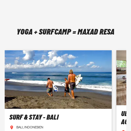
YOGA + SURFCAMP = MAXAD RESA
UBU
SURF & STAY - BALI
AC
BALI, INDONESIEN