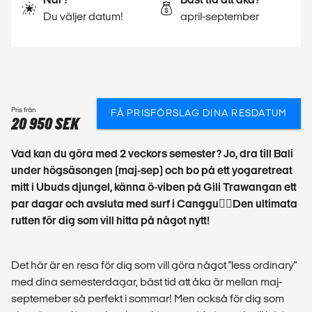
Du väljer datum!
april-september
Pris från
FÅ PRISFÖRSLAG DINA RESDATUM
20 950 SEK
Vad kan du göra med 2 veckors semester? Jo, dra till Bali
under högsäsongen (maj-sep) och bo på ett yogaretreat
mitt i Ubuds djungel, känna ö-viben på Gili Trawangan ett
par dagar och avsluta med surf i Canggu🏄‍♂️Den ultimata
rutten för dig som vill hitta på något nytt!
Det här är en resa för dig som vill göra något "less ordinary"
med dina semesterdagar, bäst tid att åka är mellan maj-
septemeber så perfekt i sommar! Men också för dig som