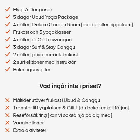
Flyg t/r Denpasar
5 dagar Ubud Yoga Package
4 nätter i Deluxe Garden Room (dubbel eller trippelrum)
Frukost och 5 yogaklasser
4 nätter på Gili Trawangan
3 dagar Surf & Stay Canggu
2 nätter i privat rum ink. frukost
2 surflektioner med instruktör
Bokningsavgifter
Vad ingår inte i priset?
Måltider utöver frukost i Ubud & Canggu
Transfer til flygplatsen & Gili T (du bokar enkelt färjan)
Reseförsäkring (kan vi också hjälpa dig med)
Vaccinationer
Extra aktiviteter