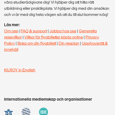
våra studierådgivare dig! Vi hjälper dig att hitta rätt
utbildning eller praktikplats. Vi hjälper dig med din ansökan
och vi är med dig hela vägen så att du till slut kommer iväg!
Läs mer:
Om oss
|
FAQ & support
|
Jobba hos oss
|
Generella
resevillkor
|
Villkor för flygbiljetter köpta online
|
Privacy
Policy
|
Boka om din flygbiljett
|
Din resplan
|
Upphovsrätt &
innehåll
KILROY in English
Internationella medlemskap och organisationer