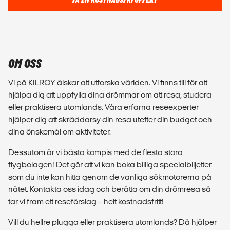
FÅ EN KOSTNADSFRI OFFERT
OM OSS
Vi på KILROY älskar att utforska världen. Vi finns till för att
hjälpa dig att uppfylla dina drömmar om att resa, studera
eller praktisera utomlands. Våra erfarna reseexperter
hjälper dig att skräddarsy din resa utefter din budget och
dina önskemål om aktiviteter.
Dessutom är vi bästa kompis med de flesta stora
flygbolagen! Det gör att vi kan boka billiga specialbiljetter
som du inte kan hitta genom de vanliga sökmotorerna på
nätet. Kontakta oss idag och berätta om din drömresa så
tar vi fram ett reseförslag – helt kostnadsfritt!
Vill du hellre plugga eller praktisera utomlands? Då hjälper