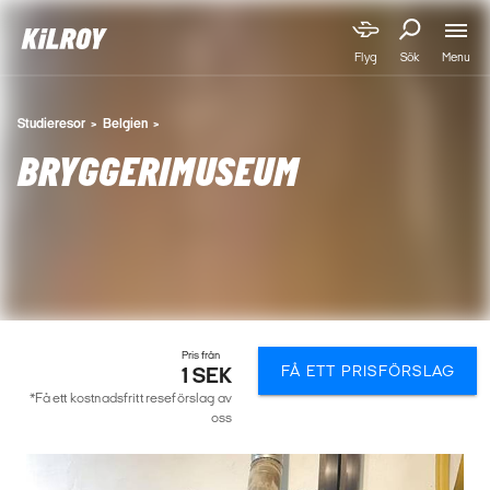
Menu
Flyg
Sök
Studieresor
Belgien
BRYGGERIMUSEUM
Pris från
FÅ ETT PRISFÖRSLAG
1 SEK
*Få ett kostnadsfritt reseförslag av
oss