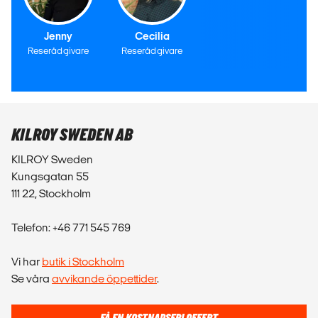
Jenny
Cecilia
Reserådgivare
Reserådgivare
KILROY SWEDEN AB
KILROY Sweden
Kungsgatan 55
111 22, Stockholm
Telefon: +46 771 545 769
Vi har
butik i Stockholm
Se våra
avvikande öppettider
.