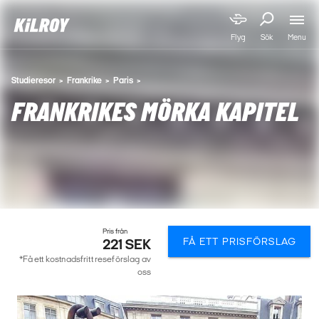
Menu
Flyg
Sök
Studieresor
Frankrike
Paris
FRANKRIKES MÖRKA KAPITEL
Pris från
FÅ ETT PRISFÖRSLAG
221 SEK
*Få ett kostnadsfritt reseförslag av
oss