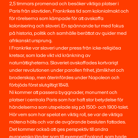
2,5 timmars promenad och besöker viktiga platser i
Paris från slavtiden, Frankrikes tid som kolonialmakt och
för rörelserna som kämpade för att avskaffa
kolonisering och slaveri. En spännande tur med fokus
på historia, politik och samhälle berättat av guider med
afrikanskt ursprung.
I Frankrike var slaveri under press från icke-religiösa
kretsar, som lade vikt vid kränkning av
naturrättigheterna. Slaveriet avskaffades kortvarigt
under revolutionen under parollen frihet, jämlikhet och
broderskap, men återinfördes under Napoleon och
förbjöds först slutgiltigt 1848.
Ni kommer att passera byggnader, monument och
platser i centrala Paris som har haft stor betydelse för
händelserna som utspelade sig på 1500- och 1900-talet.
Hör vem som har spelat en viktig roll, se var de viktiga
mötena hölls och var de avgörande besluten fattades.
Det kommer också att ges perspektiv till andra
europeiska länder som till exempel England, som hade