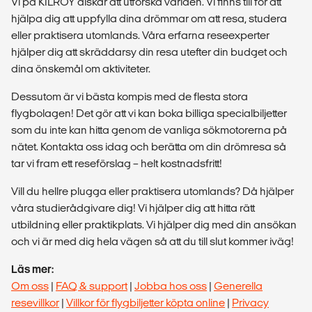
Vi på KILROY älskar att utforska världen. Vi finns till för att
hjälpa dig att uppfylla dina drömmar om att resa, studera
eller praktisera utomlands. Våra erfarna reseexperter
hjälper dig att skräddarsy din resa utefter din budget och
dina önskemål om aktiviteter.
Dessutom är vi bästa kompis med de flesta stora
flygbolagen! Det gör att vi kan boka billiga specialbiljetter
som du inte kan hitta genom de vanliga sökmotorerna på
nätet. Kontakta oss idag och berätta om din drömresa så
tar vi fram ett reseförslag – helt kostnadsfritt!
Vill du hellre plugga eller praktisera utomlands? Då hjälper
våra studierådgivare dig! Vi hjälper dig att hitta rätt
utbildning eller praktikplats. Vi hjälper dig med din ansökan
och vi är med dig hela vägen så att du till slut kommer iväg!
Läs mer:
Om oss
|
FAQ & support
|
Jobba hos oss
|
Generella
resevillkor
|
Villkor för flygbiljetter köpta online
|
Privacy