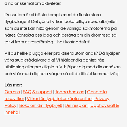
dina önskemål om aktiviteter.
Dessutom är vi bästa kompis med de flesta stora
flygbolagen! Det gör att vi kan boka billiga specialbiljetter
som du inte kan hitta genom de vanliga sökmotorerna på
nätet. Kontakta oss idag och berätta om din drömresa så
tar vi fram ett reseförslag – helt kostnadsfritt!
Vill du hellre plugga eller praktisera utomlands? Då hjälper
våra studierådgivare dig! Vi hjälper dig att hitta rätt
utbildning eller praktikplats. Vi hjälper dig med din ansökan
och vi är med dig hela vägen så att du till slut kommer iväg!
Läs mer:
Om oss
|
FAQ & support
|
Jobba hos oss
|
Generella
resevillkor
|
Villkor för flygbiljetter köpta online
|
Privacy
Policy
|
Boka om din flygbiljett
|
Din resplan
|
Upphovsrätt &
innehåll