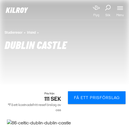
Menu
Flyg
Sök
Studieresor
Irland
DUBLIN CASTLE
Pris från
FÅ ETT PRISFÖRSLAG
111 SEK
*Få ett kostnadsfritt reseförslag av
oss