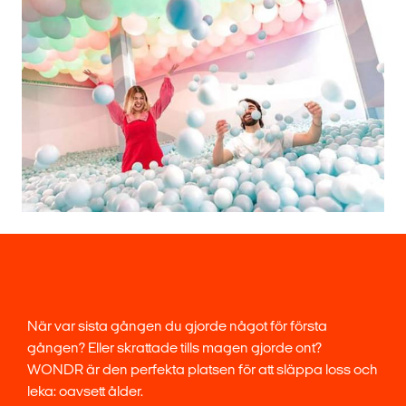
När var sista gången du gjorde något för första
gången? Eller skrattade tills magen gjorde ont?
WONDR är den perfekta platsen för att släppa loss och
leka: oavsett ålder.