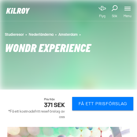
Menu
Flyg
Sök
Studieresor
Nederländerna
Amsterdam
WONDR EXPERIENCE
Pris från
FÅ ETT PRISFÖRSLAG
371 SEK
*Få ett kostnadsfritt reseförslag av
oss