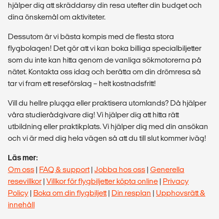
hjälper dig att skräddarsy din resa utefter din budget och
dina önskemål om aktiviteter.
Dessutom är vi bästa kompis med de flesta stora
flygbolagen! Det gör att vi kan boka billiga specialbiljetter
som du inte kan hitta genom de vanliga sökmotorerna på
nätet. Kontakta oss idag och berätta om din drömresa så
tar vi fram ett reseförslag – helt kostnadsfritt!
Vill du hellre plugga eller praktisera utomlands? Då hjälper
våra studierådgivare dig! Vi hjälper dig att hitta rätt
utbildning eller praktikplats. Vi hjälper dig med din ansökan
och vi är med dig hela vägen så att du till slut kommer iväg!
Läs mer:
Om oss
|
FAQ & support
|
Jobba hos oss
|
Generella
resevillkor
|
Villkor för flygbiljetter köpta online
|
Privacy
Policy
|
Boka om din flygbiljett
|
Din resplan
|
Upphovsrätt &
innehåll