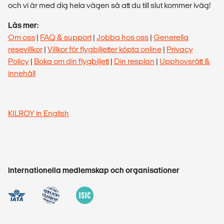
och vi är med dig hela vägen så att du till slut kommer iväg!
Läs mer:
Om oss
|
FAQ & support
|
Jobba hos oss
|
Generella
resevillkor
|
Villkor för flygbiljetter köpta online
|
Privacy
Policy
|
Boka om din flygbiljett
|
Din resplan
|
Upphovsrätt &
innehåll
KILROY in English
Internationella medlemskap och organisationer