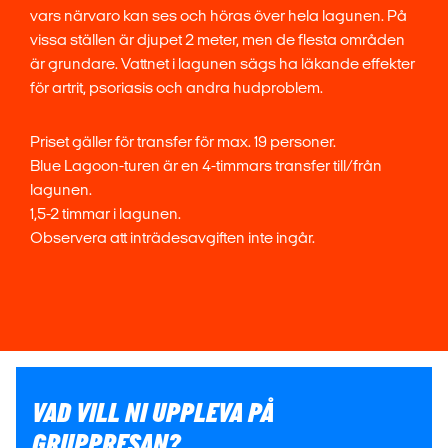
vars närvaro kan ses och höras över hela lagunen. På
vissa ställen är djupet 2 meter, men de flesta områden
är grundare. Vattnet i lagunen sägs ha läkande effekter
för artrit, psoriasis och andra hudproblem.
Priset gäller för transfer för max. 19 personer.
Blue Lagoon-turen är en 4-timmars transfer till/från
lagunen.
1,5-2 timmar i lagunen.
Observera att inträdesavgiften inte ingår.
VAD VILL NI UPPLEVA PÅ
GRUPPRESAN?