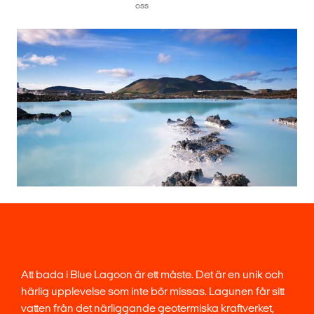
oss
Att bada i Blue Lagoon är ett måste. Det är en unik och
härlig upplevelse som inte bör missas. Lagunen får sitt
vatten från det närliggande geotermiska kraftverket,