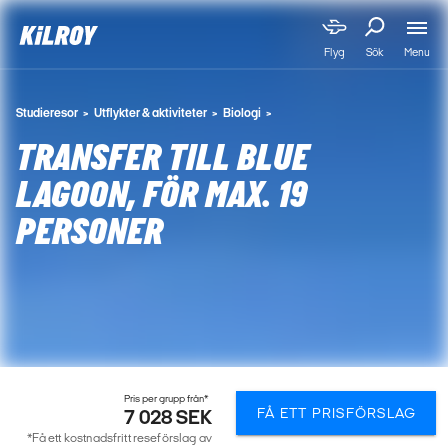
Menu
Flyg
Sök
Studieresor
Utflykter & aktiviteter
Biologi
TRANSFER TILL BLUE
LAGOON, FÖR MAX. 19
PERSONER
Pris per grupp från*
FÅ ETT PRISFÖRSLAG
7 028 SEK
*Få ett kostnadsfritt reseförslag av