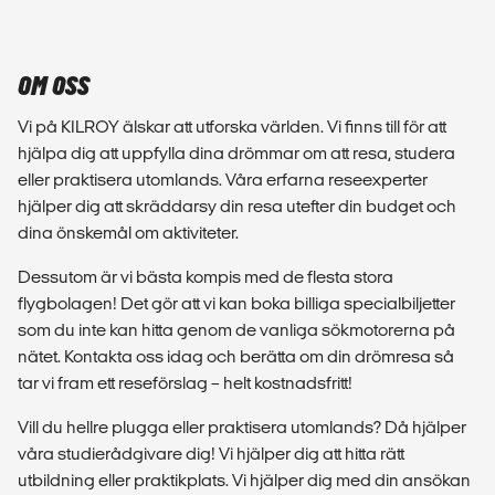
OM OSS
Vi på KILROY älskar att utforska världen. Vi finns till för att
hjälpa dig att uppfylla dina drömmar om att resa, studera
eller praktisera utomlands. Våra erfarna reseexperter
hjälper dig att skräddarsy din resa utefter din budget och
dina önskemål om aktiviteter.
Dessutom är vi bästa kompis med de flesta stora
flygbolagen! Det gör att vi kan boka billiga specialbiljetter
som du inte kan hitta genom de vanliga sökmotorerna på
nätet. Kontakta oss idag och berätta om din drömresa så
tar vi fram ett reseförslag – helt kostnadsfritt!
Vill du hellre plugga eller praktisera utomlands? Då hjälper
våra studierådgivare dig! Vi hjälper dig att hitta rätt
utbildning eller praktikplats. Vi hjälper dig med din ansökan