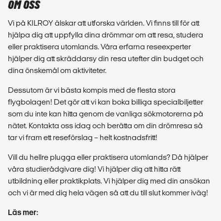
OM OSS
Vi på KILROY älskar att utforska världen. Vi finns till för att
hjälpa dig att uppfylla dina drömmar om att resa, studera
eller praktisera utomlands. Våra erfarna reseexperter
hjälper dig att skräddarsy din resa utefter din budget och
dina önskemål om aktiviteter.
Dessutom är vi bästa kompis med de flesta stora
flygbolagen! Det gör att vi kan boka billiga specialbiljetter
som du inte kan hitta genom de vanliga sökmotorerna på
nätet. Kontakta oss idag och berätta om din drömresa så
tar vi fram ett reseförslag – helt kostnadsfritt!
Vill du hellre plugga eller praktisera utomlands? Då hjälper
våra studierådgivare dig! Vi hjälper dig att hitta rätt
utbildning eller praktikplats. Vi hjälper dig med din ansökan
och vi är med dig hela vägen så att du till slut kommer iväg!
Läs mer: