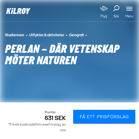
Menu
Flyg
Sök
Studieresor
Utflykter & aktiviteter
Geografi
PERLAN – DÄR VETENSKAP
MÖTER NATUREN
Pris från
FÅ ETT PRISFÖRSLAG
631 SEK
*Få ett kostnadsfritt reseförslag av
oss