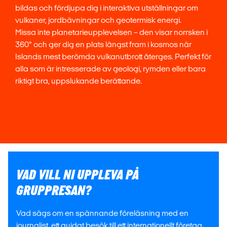
bildas och fördjupa dig i interaktiva utställningar om
vulkaner, jordbävningar och geotermisk energi.
Missa inte planetarieupplevelsen – den visar norrsken i
360° och ger dig en plats längst fram i kosmos när
Islands mest berömda vulkanutbrott återges. Perfekt för
alla som är intresserade av geologi, rymden eller bara
riktigt bra, uppslukande berättande.
VAD VILL NI UPPLEVA PÅ
GRUPPRESAN?
Vad sägs om en spännande föreläsning med en
journalist, ett guidat besök till ett internationellt företag,