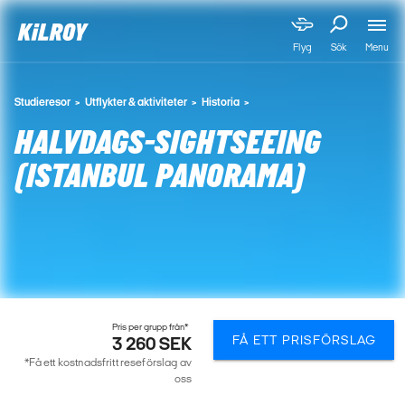
Menu
Flyg
Sök
Studieresor
Utflykter & aktiviteter
Historia
HALVDAGS-SIGHTSEEING
(ISTANBUL PANORAMA)
Pris per grupp från*
FÅ ETT PRISFÖRSLAG
3 260 SEK
*Få ett kostnadsfritt reseförslag av
oss