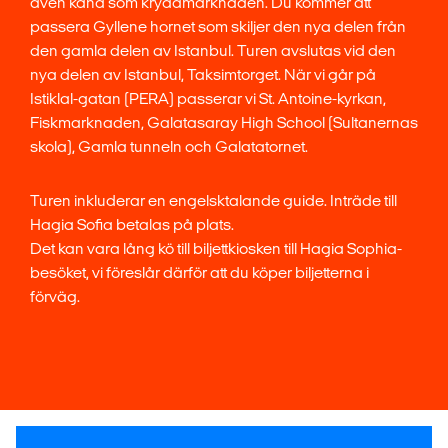
även känd som kryddmarknaden. Du kommer att
passera Gyllene hornet som skiljer den nya delen från
den gamla delen av Istanbul. Turen avslutas vid den
nya delen av Istanbul, Taksimtorget. När vi går på
Istiklal-gatan (PERA) passerar vi St. Antoine-kyrkan,
Fiskmarknaden, Galatasaray High School (Sultanernas
skola), Gamla tunneln och Galatatornet.
Turen inkluderar en engelsktalande guide. Inträde till
Hagia Sofia betalas på plats.
Det kan vara lång kö till biljettkiosken till Hagia Sophia-
besöket, vi föreslår därför att du köper biljetterna i
förväg.