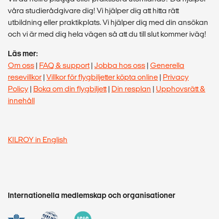
våra studierådgivare dig! Vi hjälper dig att hitta rätt
utbildning eller praktikplats. Vi hjälper dig med din ansökan
och vi är med dig hela vägen så att du till slut kommer iväg!
Läs mer:
Om oss
|
FAQ & support
|
Jobba hos oss
|
Generella
resevillkor
|
Villkor för flygbiljetter köpta online
|
Privacy
Policy
|
Boka om din flygbiljett
|
Din resplan
|
Upphovsrätt &
innehåll
KILROY in English
Internationella medlemskap och organisationer