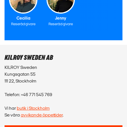
Cecilia
Jenny
Reserådgivare
Reserådgivare
KILROY SWEDEN AB
KILROY Sweden
Kungsgatan 55
111 22, Stockholm
Telefon: +46 771 545 769
Vi har
butik i Stockholm
Se våra
avvikande öppettider
.