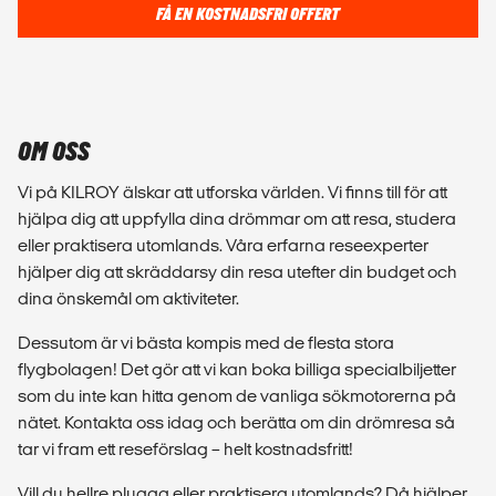
FÅ EN KOSTNADSFRI OFFERT
OM OSS
Vi på KILROY älskar att utforska världen. Vi finns till för att
hjälpa dig att uppfylla dina drömmar om att resa, studera
eller praktisera utomlands. Våra erfarna reseexperter
hjälper dig att skräddarsy din resa utefter din budget och
dina önskemål om aktiviteter.
Dessutom är vi bästa kompis med de flesta stora
flygbolagen! Det gör att vi kan boka billiga specialbiljetter
som du inte kan hitta genom de vanliga sökmotorerna på
nätet. Kontakta oss idag och berätta om din drömresa så
tar vi fram ett reseförslag – helt kostnadsfritt!
Vill du hellre plugga eller praktisera utomlands? Då hjälper