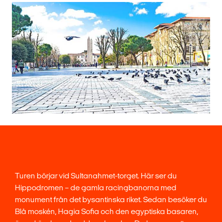
Turen börjar vid Sultanahmet-torget. Här ser du
Hippodromen – de gamla racingbanorna med
monument från det bysantinska riket. Sedan besöker du
Blå moskén, Hagia Sofia och den egyptiska basaren,