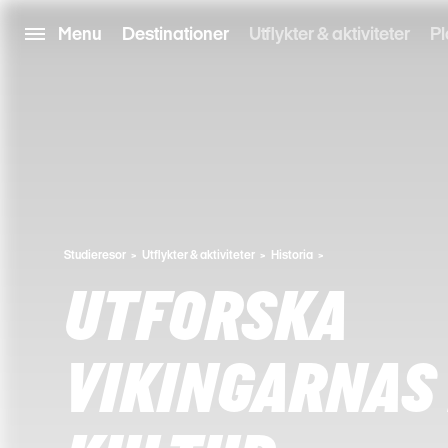
Menu
Destinationer
Utflykter & aktiviteter
Pl
Studieresor
Utflykter & aktiviteter
Historia
UTFORSKA
VIKINGARNAS