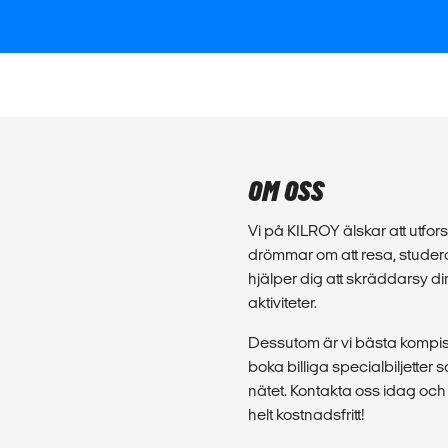
OM OSS
Vi på KILROY älskar att utforsk
drömmar om att resa, studera
hjälper dig att skräddarsy d
aktiviteter.
Dessutom är vi bästa kompis 
boka billiga specialbiljette
nätet. Kontakta oss idag och 
helt kostnadsfritt!