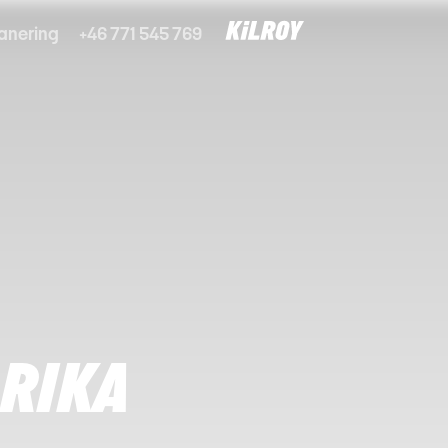
anering
+46 771 545 769
 RIKA