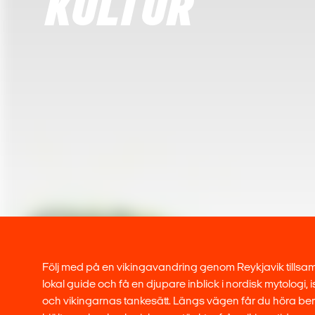
KULTUR
Följ med på en vikingavandring genom Reykjavik till
lokal guide och få en djupare inblick i nordisk mytologi,
och vikingarnas tankesätt. Längs vägen får du höra ber