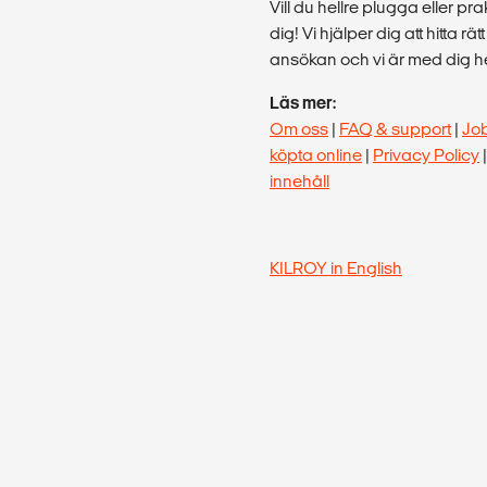
Vill du hellre plugga eller p
dig! Vi hjälper dig att hitta rä
ansökan och vi är med dig hel
Läs mer:
Om oss
|
FAQ & support
|
Jo
köpta online
|
Privacy Policy
innehåll
KILROY in English