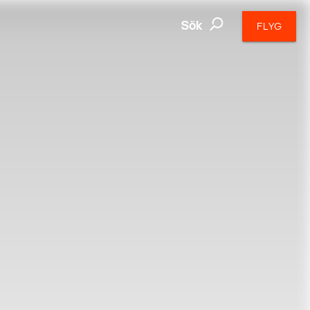
Sök
FLYG