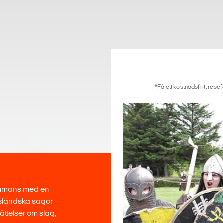
*Få ett kostnadsfritt rese
sammans med en
 isländska sagor
ättelser om slag,