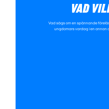
VAD VIL
Vad sägs om en spännande föreläsning 
ungdomars vardag i en annan de