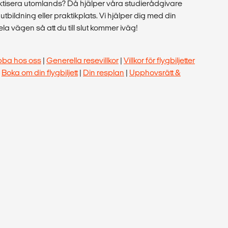
raktisera utomlands? Då hjälper våra studierådgivare
tt utbildning eller praktikplats. Vi hjälper dig med din
a vägen så att du till slut kommer iväg!
bba hos oss
|
Generella resevillkor
|
Villkor för flygbiljetter
|
Boka om din flygbiljett
|
Din resplan
|
Upphovsrätt &