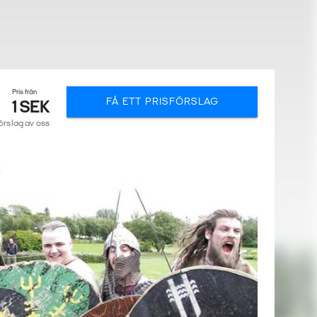
Pris från
FÅ ETT PRISFÖRSLAG
1 SEK
förslag av oss