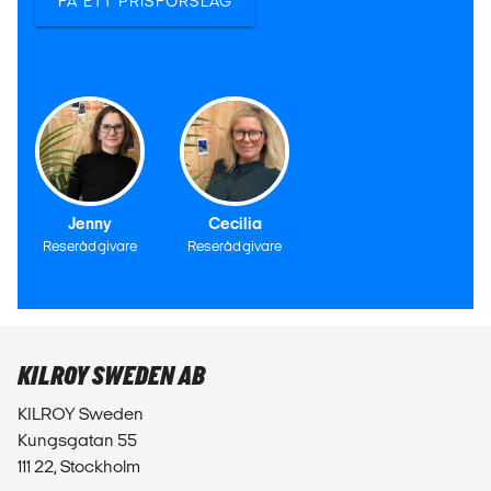
FÅ ETT PRISFÖRSLAG
Jenny
Cecilia
Reserådgivare
Reserådgivare
KILROY SWEDEN AB
KILROY Sweden
Kungsgatan 55
111 22, Stockholm