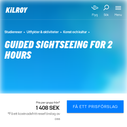
Menu
Flyg
Sök
Studieresor
Utflykter & aktiviteter
Konst och kultur
GUIDED SIGHTSEEING FOR 2
HOURS
Pris per grupp från*
FÅ ETT PRISFÖRSLAG
1 408 SEK
*Få ett kostnadsfritt reseförslag av
oss