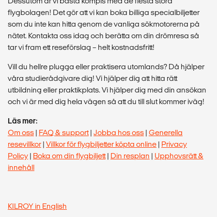
Dessutom är vi bästa kompis med de flesta stora
flygbolagen! Det gör att vi kan boka billiga specialbiljetter
som du inte kan hitta genom de vanliga sökmotorerna på
nätet. Kontakta oss idag och berätta om din drömresa så
tar vi fram ett reseförslag – helt kostnadsfritt!
Vill du hellre plugga eller praktisera utomlands? Då hjälper
våra studierådgivare dig! Vi hjälper dig att hitta rätt
utbildning eller praktikplats. Vi hjälper dig med din ansökan
och vi är med dig hela vägen så att du till slut kommer iväg!
Läs mer:
Om oss
|
FAQ & support
|
Jobba hos oss
|
Generella
resevillkor
|
Villkor för flygbiljetter köpta online
|
Privacy
Policy
|
Boka om din flygbiljett
|
Din resplan
|
Upphovsrätt &
innehåll
KILROY in English