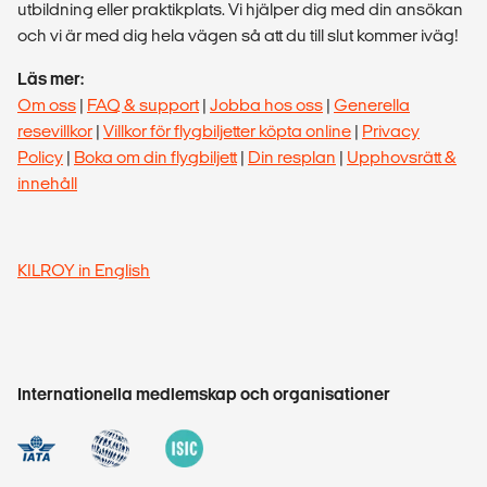
utbildning eller praktikplats. Vi hjälper dig med din ansökan
och vi är med dig hela vägen så att du till slut kommer iväg!
Läs mer:
Om oss
|
FAQ & support
|
Jobba hos oss
|
Generella
resevillkor
|
Villkor för flygbiljetter köpta online
|
Privacy
Policy
|
Boka om din flygbiljett
|
Din resplan
|
Upphovsrätt &
innehåll
KILROY in English
Internationella medlemskap och organisationer