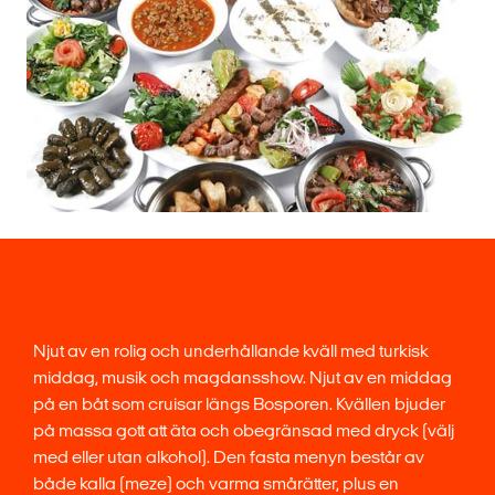
Njut av en rolig och underhållande kväll med turkisk
middag, musik och magdansshow. Njut av en middag
på en båt som cruisar längs Bosporen. Kvällen bjuder
på massa gott att äta och obegränsad med dryck (välj
med eller utan alkohol). Den fasta menyn består av
både kalla (meze) och varma smårätter, plus en