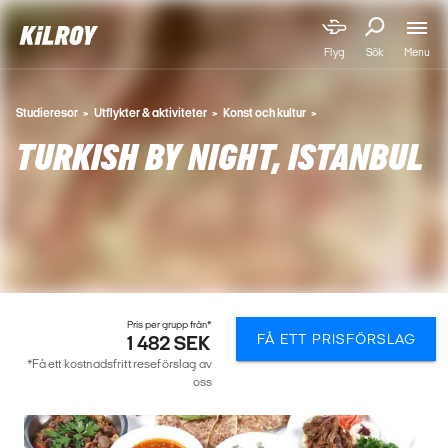
Menu
Flyg
Sök
Studieresor
Utflykter & aktiviteter
Konst och kultur
TURKISH BY NIGHT, ISTANBUL
Pris per grupp från*
FÅ ETT PRISFÖRSLAG
1 482 SEK
*Få ett kostnadsfritt reseförslag av
oss