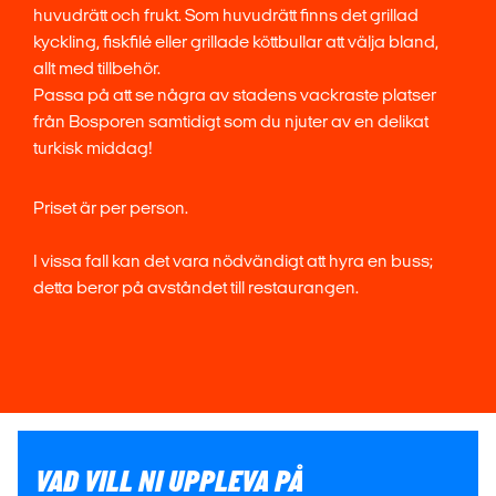
huvudrätt och frukt. Som huvudrätt finns det grillad
kyckling, fiskfilé eller grillade köttbullar att välja bland,
allt med tillbehör.
Passa på att se några av stadens vackraste platser
från Bosporen samtidigt som du njuter av en delikat
turkisk middag!
Priset är per person.
I vissa fall kan det vara nödvändigt att hyra en buss;
detta beror på avståndet till restaurangen.
VAD VILL NI UPPLEVA PÅ