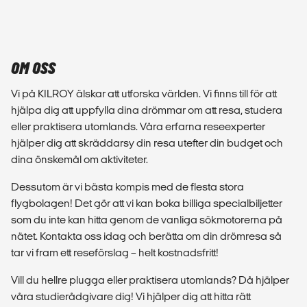
OM OSS
Vi på KILROY älskar att utforska världen. Vi finns till för att
hjälpa dig att uppfylla dina drömmar om att resa, studera
eller praktisera utomlands. Våra erfarna reseexperter
hjälper dig att skräddarsy din resa utefter din budget och
dina önskemål om aktiviteter.
Dessutom är vi bästa kompis med de flesta stora
flygbolagen! Det gör att vi kan boka billiga specialbiljetter
som du inte kan hitta genom de vanliga sökmotorerna på
nätet. Kontakta oss idag och berätta om din drömresa så
tar vi fram ett reseförslag – helt kostnadsfritt!
Vill du hellre plugga eller praktisera utomlands? Då hjälper
våra studierådgivare dig! Vi hjälper dig att hitta rätt