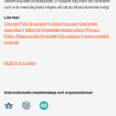
utbildning eller praktikplats. Vi hjälper dig med din ansökan
och vi är med dig hela vägen så att du till slut kommer iväg!
Läs mer:
Om oss
|
FAQ & support
|
Jobba hos oss
|
Generella
resevillkor
|
Villkor för flygbiljetter köpta online
|
Privacy
Policy
|
Boka om din flygbiljett
|
Din resplan
|
Upphovsrätt &
innehåll
KILROY in English
Internationella medlemskap och organisationer