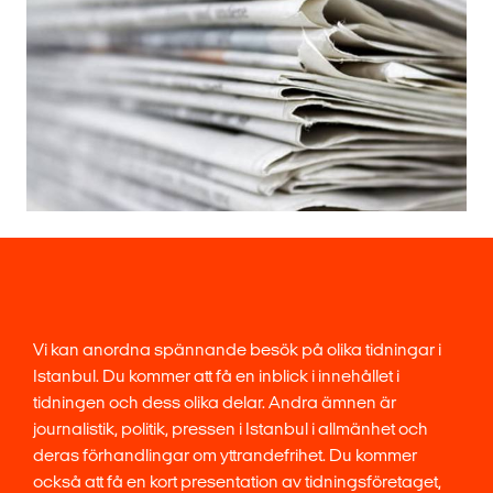
Vi kan anordna spännande besök på olika tidningar i
Istanbul. Du kommer att få en inblick i innehållet i
tidningen och dess olika delar. Andra ämnen är
journalistik, politik, pressen i Istanbul i allmänhet och
deras förhandlingar om yttrandefrihet. Du kommer
också att få en kort presentation av tidningsföretaget,