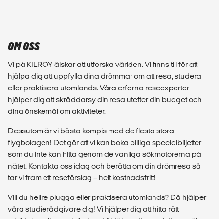
OM OSS
Vi på KILROY älskar att utforska världen. Vi finns till för att
hjälpa dig att uppfylla dina drömmar om att resa, studera
eller praktisera utomlands. Våra erfarna reseexperter
hjälper dig att skräddarsy din resa utefter din budget och
dina önskemål om aktiviteter.
Dessutom är vi bästa kompis med de flesta stora
flygbolagen! Det gör att vi kan boka billiga specialbiljetter
som du inte kan hitta genom de vanliga sökmotorerna på
nätet. Kontakta oss idag och berätta om din drömresa så
tar vi fram ett reseförslag – helt kostnadsfritt!
Vill du hellre plugga eller praktisera utomlands? Då hjälper
våra studierådgivare dig! Vi hjälper dig att hitta rätt