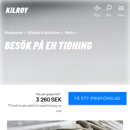
Menu
Flyg
Sök
Studieresor
Utflykter & aktiviteter
Media
BESÖK PÅ EN TIDNING
Pris per grupp från*
FÅ ETT PRISFÖRSLAG
3 260 SEK
*Få ett kostnadsfritt reseförslag av
oss