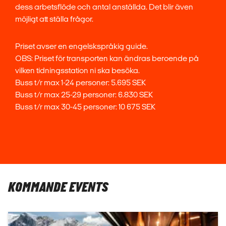
dess arbetsflöde och antal anställda. Det blir även
möjligt att ställa frågor.
Priset avser en engelskspråkig guide.
OBS: Priset för transporten kan ändras beroende på
vilken tidningsstation ni ska besöka.
Buss t/r max 1-24 personer: 5.695 SEK
Buss t/r max 25-29 personer: 6.830 SEK
Buss t/r max 30-45 personer: 10 675 SEK
KOMMANDE EVENTS