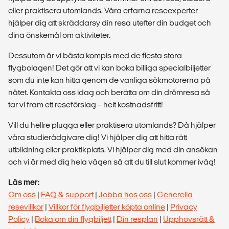
eller praktisera utomlands. Våra erfarna reseexperter
hjälper dig att skräddarsy din resa utefter din budget och
dina önskemål om aktiviteter.
Dessutom är vi bästa kompis med de flesta stora
flygbolagen! Det gör att vi kan boka billiga specialbiljetter
som du inte kan hitta genom de vanliga sökmotorerna på
nätet. Kontakta oss idag och berätta om din drömresa så
tar vi fram ett reseförslag – helt kostnadsfritt!
Vill du hellre plugga eller praktisera utomlands? Då hjälper
våra studierådgivare dig! Vi hjälper dig att hitta rätt
utbildning eller praktikplats. Vi hjälper dig med din ansökan
och vi är med dig hela vägen så att du till slut kommer iväg!
Läs mer:
Om oss
|
FAQ & support
|
Jobba hos oss
|
Generella
resevillkor
|
Villkor för flygbiljetter köpta online
|
Privacy
Policy
|
Boka om din flygbiljett
|
Din resplan
|
Upphovsrätt &