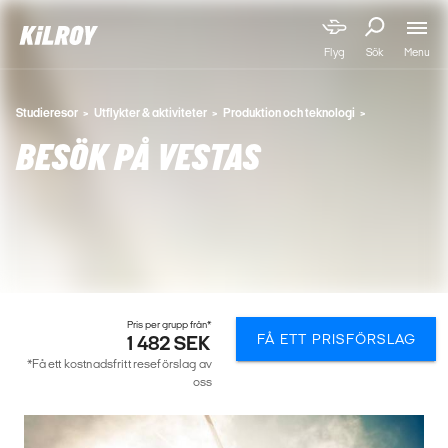
Menu
Flyg
Sök
Studieresor
Utflykter & aktiviteter
Produktion och teknologi
BESÖK PÅ VESTAS
Pris per grupp från*
FÅ ETT PRISFÖRSLAG
1 482 SEK
*Få ett kostnadsfritt reseförslag av
oss