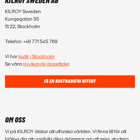
KILROY SWEDEN AB
KILROY Sweden
Kungsgatan 55
111 22, Stockholm
Telefon: +46 771 545 769
Vi har
butik i Stockholm
Se våra
avvikande öppettider
.
FÅ EN KOSTNADSFRI OFFERT
OM OSS
Vi på KILROY älskar att utforska världen. Vi finns till för att
hjälpa dig att uppfylla dina drömmar om att resa, studera