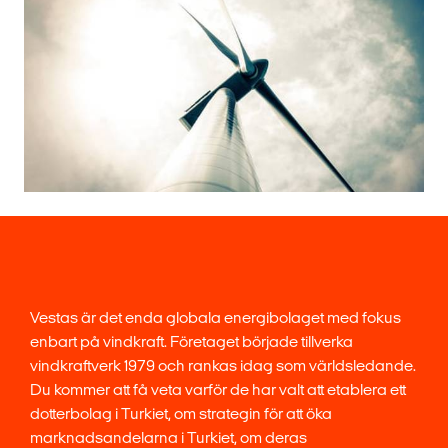
Vestas är det enda globala energibolaget med fokus
enbart på vindkraft. Företaget började tillverka
vindkraftverk 1979 och rankas idag som världsledande.
Du kommer att få veta varför de har valt att etablera ett
dotterbolag i Turkiet, om strategin för att öka
marknadsandelarna i Turkiet, om deras