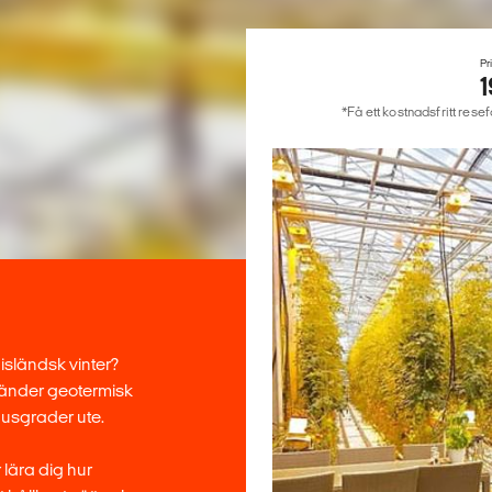
Pr
*Få ett kostnadsfritt rese
isländsk vinter?
vänder geotermisk
inusgrader ute.
 lära dig hur