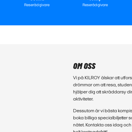
Reserådgivare
Reserådgivare
OM OSS
Vi på KILROY älskar att utforsk
drömmar om att resa, studera
hjälper dig att skräddarsy d
aktiviteter.
Dessutom är vi bästa kompis 
boka billiga specialbiljette
nätet. Kontakta oss idag och 
helt kostnadsfritt!