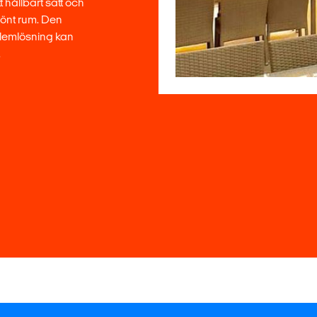
hållbart sätt och
grönt rum. Den
oblemlösning kan
.