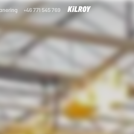
anering
+46 771 545 769