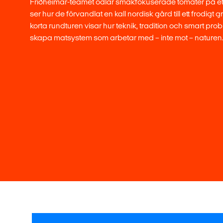
Friðheimar-teamet odlar smakfokuserade tomater på ett 
ser hur de förvandlat en kall nordisk gård till ett frodigt 
korta rundturen visar hur teknik, tradition och smart pr
skapa matsystem som arbetar med – inte mot – naturen