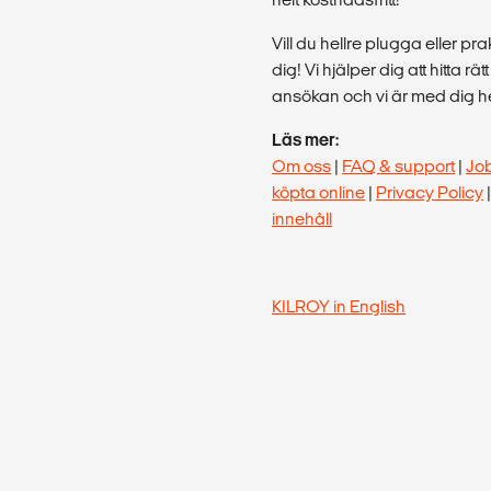
Vill du hellre plugga eller p
dig! Vi hjälper dig att hitta rä
ansökan och vi är med dig hel
Läs mer:
Om oss
|
FAQ & support
|
Jo
köpta online
|
Privacy Policy
innehåll
KILROY in English