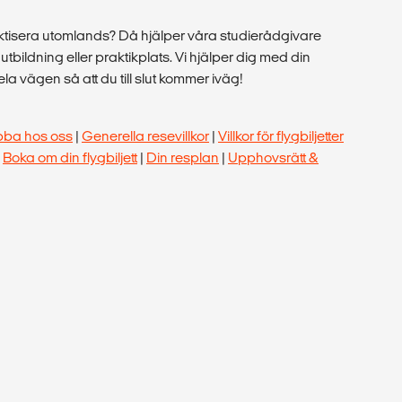
raktisera utomlands? Då hjälper våra studierådgivare
tt utbildning eller praktikplats. Vi hjälper dig med din
a vägen så att du till slut kommer iväg!
bba hos oss
|
Generella resevillkor
|
Villkor för flygbiljetter
|
Boka om din flygbiljett
|
Din resplan
|
Upphovsrätt &