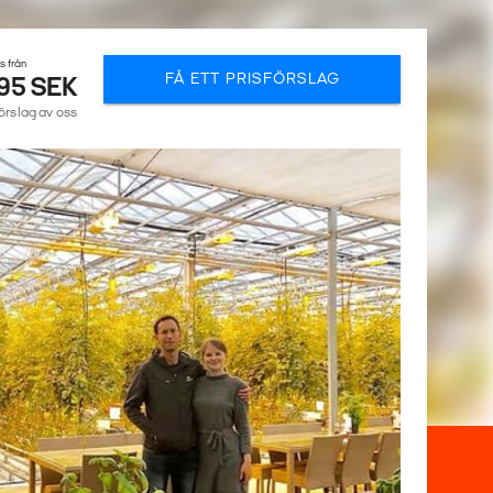
is från
FÅ ETT PRISFÖRSLAG
195 SEK
förslag av oss