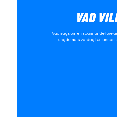
VAD VIL
Vad sägs om en spännande föreläsning 
ungdomars vardag i en annan de