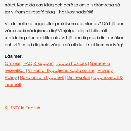
nätet. Kontakta oss idag och berätta om din drömresa så
tar vi fram ett reseförslag – helt kostnadsfritt!
Vill du hellre plugga eller praktisera utomlands? Då hjälper
våra studierådgivare dig! Vi hjälper dig att hitta rätt
utbildning eller praktikplats. Vi hjälper dig med din ansökan
och vi är med dig hela vägen så att du till slut kommer iväg!
Läs mer:
Om oss
|
FAQ & support
|
Jobba hos oss
|
Generella
resevillkor
|
Villkor för flygbiljetter köpta online
|
Privacy
Policy
|
Boka om din flygbiljett
|
Din resplan
|
Upphovsrätt &
innehåll
KILROY in English