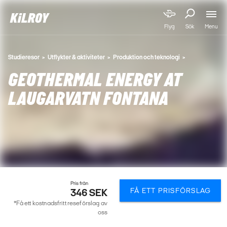
Menu
Flyg
Sök
Studieresor
Utflykter & aktiviteter
Produktion och teknologi
GEOTHERMAL ENERGY AT
LAUGARVATN FONTANA
Pris från
FÅ ETT PRISFÖRSLAG
346 SEK
*Få ett kostnadsfritt reseförslag av
oss