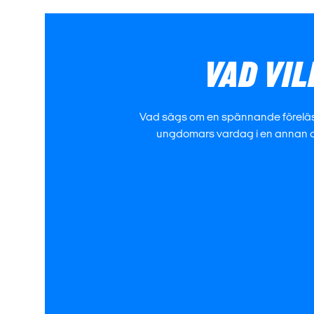
VAD VIL
Vad sägs om en spännande föreläsning 
ungdomars vardag i en annan de