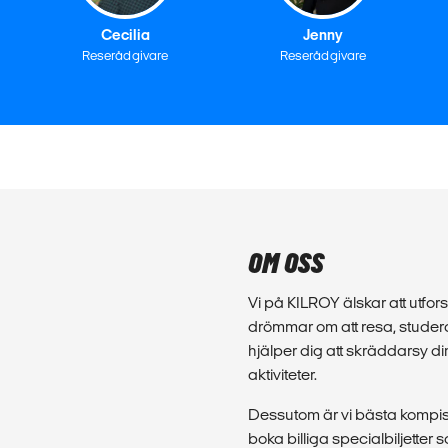
Cecilia
Jenny
Reserådgivare
Reserådgivare
OM OSS
Vi på KILROY älskar att utforsk
drömmar om att resa, studera
hjälper dig att skräddarsy d
aktiviteter.
Dessutom är vi bästa kompis 
boka billiga specialbiljette