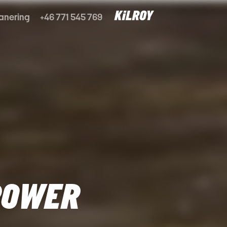
anering
+46 771 545 769
POWER