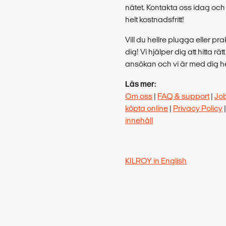
nätet. Kontakta oss idag och 
helt kostnadsfritt!
Vill du hellre plugga eller p
dig! Vi hjälper dig att hitta rä
ansökan och vi är med dig hel
Läs mer:
Om oss
|
FAQ & support
|
Jo
köpta online
|
Privacy Policy
innehåll
KILROY in English