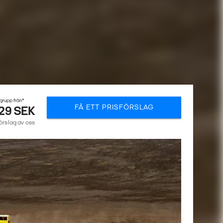
 grupp från*
FÅ ETT PRISFÖRSLAG
29 SEK
förslag av oss