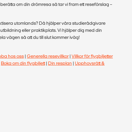
berätta om din drömresa så tar vi fram ett reseförslag –
raktisera utomlands? Då hjälper våra studierådgivare
tt utbildning eller praktikplats. Vi hjälper dig med din
a vägen så att du till slut kommer iväg!
bba hos oss
|
Generella resevillkor
|
Villkor för flygbiljetter
|
Boka om din flygbiljett
|
Din resplan
|
Upphovsrätt &