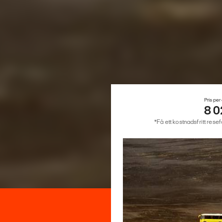
Pris per
8 0
*Få ett kostnadsfritt rese