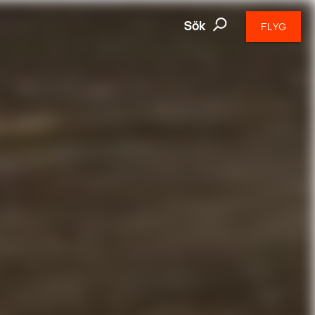
Sök
FLYG