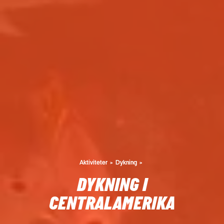
Aktiviteter
Dykning
DYKNING I
CENTRALAMERIKA