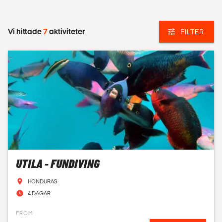
Vi hittade
7
aktiviteter
FILTER
UTILA - FUNDIVING
HONDURAS
4 DAGAR
FROM