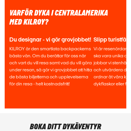
VARFÖR DYKA I CENTRALAMERIKA
MED KILROY?
Du designar - vi gör grovjobbet!
Slipp turistfäl
KILROY är den smartlata backpackerns
Vi är resenördar oc
bästa vän. Om du berättar för oss när
ska vara unika och
och vart du vill resa samt vad du vill göra
jobbar vi stenhårt
under resan, så gör vi grovjobbet att hitta
och utvärdera de 
de bästa biljetterna och upplevelserna
ordnar åt våra kun
för din resa - helt kostnadsfritt!
dykflaskor eller fli
BOKA DITT DYKÄVENTYR