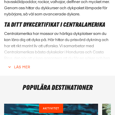
havssköldpaddor, rockor, valhajar, delfiner och mycket mer.
Genom oss hittar du dykkurser och dykpaket lämpade för
nybörjare, så väl som avancerade dykare.
TA DITT DYKCERTIFIKAT I CENTRALAMERIKA
Centralamerika har massor av härliga dykplatser som du
kan lära dig att dyka på. Här hittar du prisvärd dykning och
har ett rikt marint liv att utforska. Vi samarbetar med
Centralamerikas bästa dykskolor i Honduras och Costa
Rica, det gör att vi kan garantera att du får en säker och bra
dykkurs på helt otroliga dykplatser. Ta ett Open Water
LÄS MER
Certificate, eller för dig som redan har dykvana, ett
Advanced Open Water Certificate.
LÅTER DYKNING I CETRALAMERIKA SOM
POPULÄRA DESTINATIONER
NÅGOT FÖR DIG?
Eller har du svårt att bestämma dig för vilken dykkurs i
AKTIVITET
Centralamerika du ska ta eller vart du ska dyka? Snacka