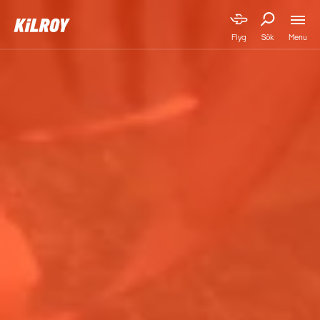
Menu
Flyg
Sök