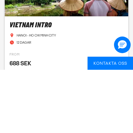
VIETNAM INTRO
HANOI - HO CHI MINH CITY
12 DAGAR
FROM
688 SEK
KONTAKTA OSS
SE DATUM