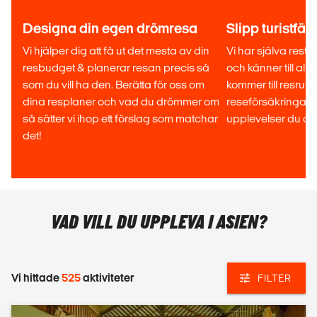
till de bästa platserna.
Designa din egen drömresa
Slipp turistfäl
SKRÄDDARSY
Vi hjälper dig att få ut det mesta av din
Vi har själva rest i
Vill du ha en skräddarsydd resa där du har full kontroll över
resbudget & planerar resan precis så
och känner till all
alla detaljer, från platser du besöker till boende och
som du vill ha den. Berätta för oss om
kommer till resrutt
transport? Inga problem, vi ordnar det! Även om din har en
dina resplaner och vad du drömmer om
reseförsäkringar s
lite mindre resebudget ska du inte vara blyg för att höra av
så sätter vi ihop ett förslag som matchar
upplevelser du abs
dig. V hjälper dig att maximera upplevelserna utan att
det!
spräcka plånboken!
Få ett prisförslag
VAD VILL DU UPPLEVA I ASIEN?
Vi hittade
525
aktiviteter
FILTER