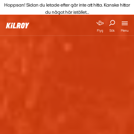
Hoppsan! Sidan du letade efter går inte att hitta. Kanske hittar
du något här istället...
Menu
Flyg
Sök