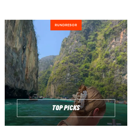
att utforska på egen hand. Du hittar detaljer om varje
rundresa om du klickar dig vidare till en kontitent och sen
speicifk rundresa. Om du har funderingar finns vi här!
RUNDRESOR
Oavsett resmål ingår alltid en lokal guide som kan sitt
område utan och innan och tar er bortom de vanliga
turiststråken. Vi förerdrar det över guider som reser med
från hemmaplan, då en lokal guide oftast har större
kunskap om områdena ni besöker, bor där själv och kan ge
en djupare inblick i kulturen.
VEM KAN ÅKA PÅ EN RUNDRESA?
På en rundresa på Bali träffar du alla typer av resenärer.
Åldersgrupperna varierar och vissa reser ensamma
TOP PICKS
medan andra åker med vänner eller partner. Vi har resor för
unga vuxna mellan 18-30 samt grupper med blandade
åldrar. Om du aldrig tidigare rest i grupp och undrar om det
är något för dig, prata med oss så berättar vi mer om