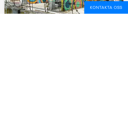
KONTAKTA OSS
3 DAY CAPE TOWN ORIENTATION
KAPSTADEN, SYDAFRIKA
3 DAGAR
FROM
2 151 SEK
SE DATUM