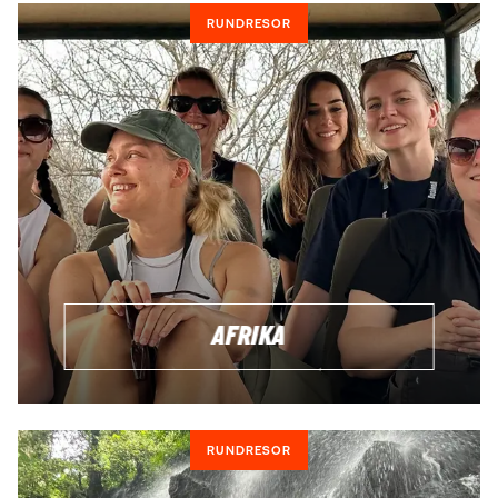
upplägget!
RUNDRESOR
GRUPPRESOR ÖVER HELA VÄRLDEN
Med oss kan du resa överallt – från ett enda lands
höjdpunkter till rundresor som korsar hela kontinenter. Från
ett par dagar som en del av en skräddarsydd semester
eller upp till en månad. Du bestämmer och det finns massor
av olika alternativ att välja mellan. Hör av dig så kommer vi
gärna med förslag till dig!
FÖRSLAG PÅ RUNDRESOR
AFRIKA
GRUPPRESA
För dig som gillar att resa med andra är en gruppresa ett
perfekt sätt att uppleva ett land på utan att behöva tänka på
logistiken. Du får möta nya människor och uppleva landets
RUNDRESOR
höjdpunkter tillsammans med en kunnig guide som tar dig
till de bästa platserna.