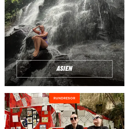
SKRÄDDARSYTT
Vill du ha en skräddarsydd resa där du har full kontroll över
alla detaljer, från platser du besöker till boende och
transport? Inga problem, vi ordnar det! Även om din har en
lite mindre resebudget ska du inte vara blyg för att höra av
dig. V hjälper dig att maximera upplevelserna utan att
spräcka plånboken!
ASIEN
RUNDRESOR