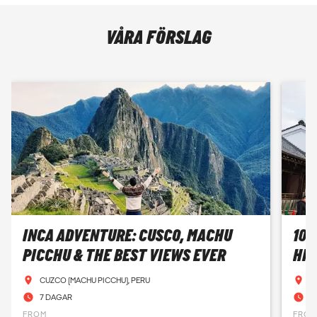
VÅRA FÖRSLAG
INCA ADVENTURE: CUSCO, MACHU
10 
PICCHU & THE BEST VIEWS EVER
HIR
CUZCO (MACHU PICCHU), PERU
T
7 DAGAR
1
FROM
FRO