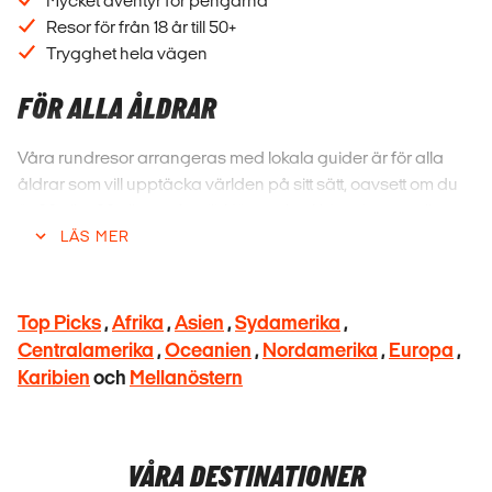
Mycket äventyr för pengarna
Resor för från 18 år till 50+
Trygghet hela vägen
FÖR ALLA ÅLDRAR
Våra rundresor arrangeras med lokala guider är för alla
åldrar som vill upptäcka världen på sitt sätt, oavsett om du
är 20 eller 60 eller en familj. Här spelar åldern ingen roll,
bara reslusten! Res i en skön mix av åldrar och få ut mer av
LÄS MER
mötet med både människor och platser!
🌴 Classic Tours
Top Picks
,
Afrika
,
Asien
,
Sydamerika
,
😎 18-30 Somethings
Centralamerika
,
Oceanien
,
Nordamerika
,
Europa
,
👨‍👩‍👧‍👦 Family Tours
Karibien
och
Mellanöstern
VAD INNEHÅLLER EN GRUPPRESA?
Vissa rundresor inkluderar allt från boende och måltider till
VÅRA DESTINATIONER
aktiviteter, medan andra är mer avskalade. med mer tid för