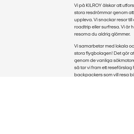
Vi på KILROY älskar att utfors
stora resdrömmar genom att d
uppleva. Vi snackar resor till
roadtrip eller surfresa. Vi ä
resorna du aldrig glömmer.
Vi samarbetar med lokala o
stora flygbolagen! Det gör att
genom de vanliga sökmotore
så tar vi fram ett reseförslag 
backpackers som vill resa bill
och ordnat i förväg.
Vill du boka en resa för en st
utomlands? Då hjälper våra st
utbildning eller praktikplats 
skolklasser, föreningar och 
Läs mer: