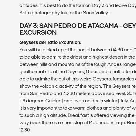
altitudes, it is best to do the tour on Day 3 and leave Day 
Astro photography tour or the Moon Valley).
DAY 3: SAN PEDRO DE ATACAMA - GEY
EXCURSION
Geysers del Tatio Excursion:
You will be picked up at the hostel between 04:30 an
to be able to admire the driest and highest desert in the
between hills and mountains of the tough Andes range 
geothermal site of the Geysers, 1 hour and a half after 
able to admire the out of this wolrd Geysers, fumaroles
show the volcanic activity of the region. The Geysers re
from San Pedro and 4.230 meters above sea level. So t
(-6 degrees Celcius) and even colder in winter (July-Au
It is very important to take warm clothes and plenty of 
to such a high altitude. Breakfast is offered viewing th
way back there is a short stop at Machuca Village. Bac
12.30.