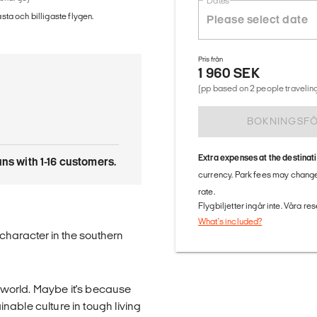
Dates
ästa och billigaste flygen.
Pris från
1 960 SEK
(pp based on 2 people traveling
BOKNINGSF
Extra expenses at the destinat
uns with 1-16 customers.
currency. Park fees may change
rate.
Flygbiljetter ingår inte. Våra re
What's included?
character in the southern
he world. Maybe it's because
nable culture in tough living