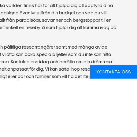
ka världen finns här för att hjälpa dig att uppfylla dina
esigna äventyr utifrån din budget och vad du vill
 allt från paradisöar, savanner och bergstoppar till en
r helt enkelt en resebyrå som hjälpr dig att komma iväg på
ch pålitliga researrangörer samt med många av de
 vi ofta kan boka specialbiljetter som du inte kan hitta
rna. Kontakta oss idag och berätta om din drömresa
helt anpassat för dig. Vi kan sätta ihop resor för
KONTAKTA OSS
igt eller par och familjer som vill ha det lite mer bekvämt
örre grupp eller plugga alternativt praktisera
udie- och reserådgivare dig! Vi hjälper dig att hitta rätt
och sätter ihop reseförslag till alla sorters grupper, som
organisationer.