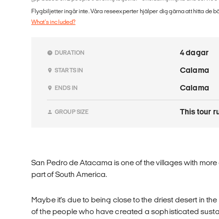
Flygbiljetter ingår inte. Våra reseexperter hjälper dig gärna att hitta de b
What's included?
4 dagar
DURATION
Calama
STARTS IN
Calama
ENDS IN
This tour r
GROUP SIZE
San Pedro de Atacama is one of the villages with more 
part of South America.
Maybe it's due to being close to the driest desert in t
of the people who have created a sophisticated sustai