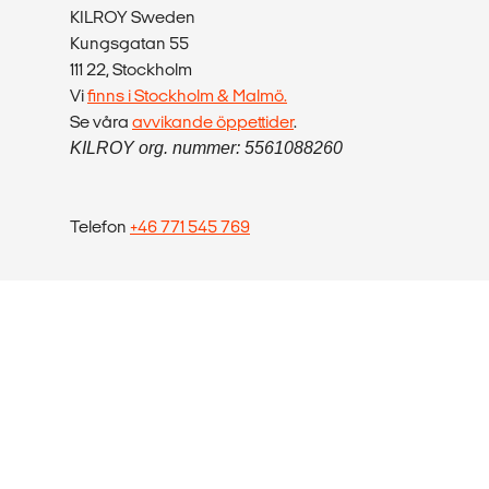
KILROY Sweden
Kungsgatan 55
111 22, Stockholm
Vi
finns i Stockholm & Malmö.
Se våra
avvikande öppettider
.
KILROY org. nummer: 5561088260
Telefon
+46 771 545 769