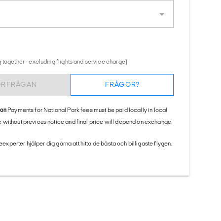
 together - excluding flights and service charge)
ÖRFRÅGAN
FRÅGOR?
ion
Payments for National Park fees must be paid locally in local
 without previous notice and final price will depend on exchange
seexperter hjälper dig gärna att hitta de bästa och billigaste flygen.