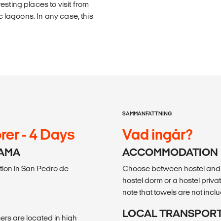
sting places to visit from
ic lagoons. In any case, this
SAMMANFATTNING
er - 4 Days
Vad ingår?
CAMA
ACCOMMODATION
tion in San Pedro de
Choose between hostel and 3
hostel dorm or a hostel privat
note that towels are not incl
LOCAL TRANSPOR
sers are located in high