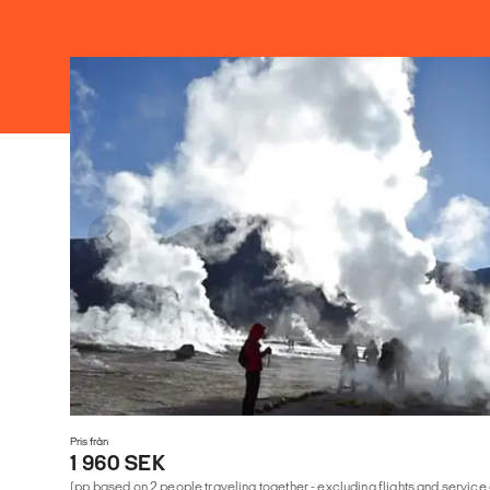
Pris från
1 960 SEK
(pp based on 2 people traveling together - excluding flights and service