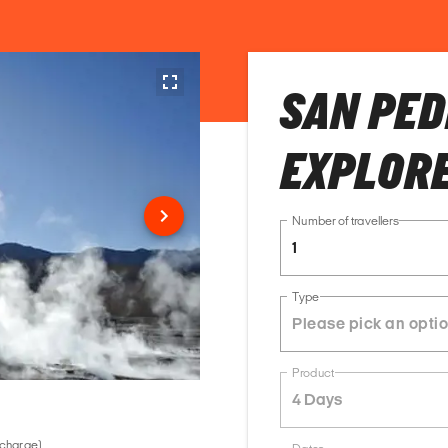
SAN PED
EXPLORE
Number of travellers
1
Type
Product
4 Days
 charge)