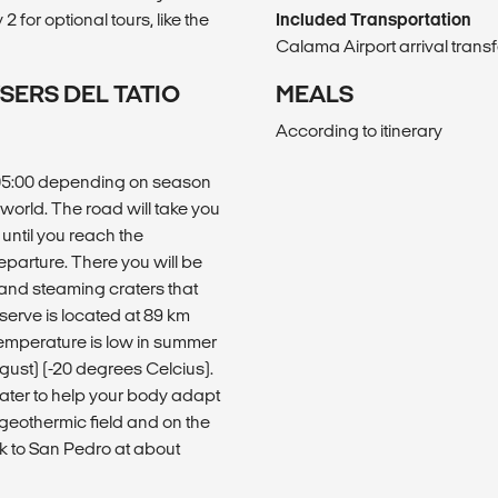
2 for optional tours, like the
Included Transportation
Calama Airport arrival transf
SERS DEL TATIO
MEALS
According to itinerary
d 05:00 depending on season
 world. The road will take you
until you reach the
departure. There you will be
 and steaming craters that
serve is located at 89 km
emperature is low in summer
gust) (-20 degrees Celcius).
water to help your body adapt
e geothermic field and on the
k to San Pedro at about