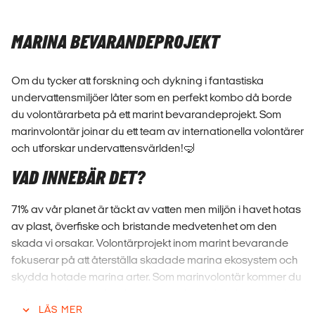
MARINA BEVARANDEPROJEKT
Om du tycker att forskning och dykning i fantastiska
undervattensmiljöer låter som en perfekt kombo då borde
du volontärarbeta på ett marint bevarandeprojekt. Som
marinvolontär joinar du ett team av internationella volontärer
och utforskar undervattensvärlden!🤿
VAD INNEBÄR DET?
71% av vår planet är täckt av vatten men miljön i havet hotas
av plast, överfiske och bristande medvetenhet om den
skada vi orsakar. Volontärprojekt inom marint bevarande
fokuserar på att återställa skadade marina ekosystem och
skydda hotade marina arter. Som marinvolontär kommer du
att hjälpa till och delta i forskning och samla information för
att förstå mer av arter och system vi vet mindre om.
LÄS MER