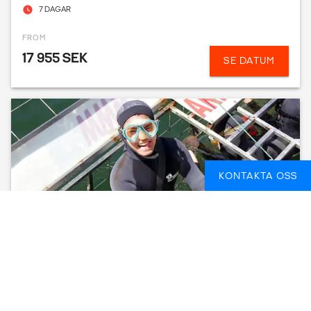
7 DAGAR
FROM
17 955 SEK
SE DATUM
KONTAKTA OSS
MARINE CONSERVATION AND ECOTOURISM:
SHARKS, WHALES AND PENGUINS -
GANSBAAI
KAPSTADEN, SYDAFRIKA
17 DAGAR