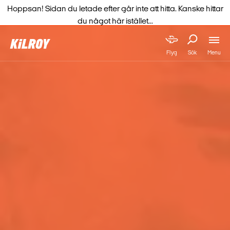
Hoppsan! Sidan du letade efter går inte att hitta. Kanske hittar
du något här istället...
Menu
Flyg
Sök