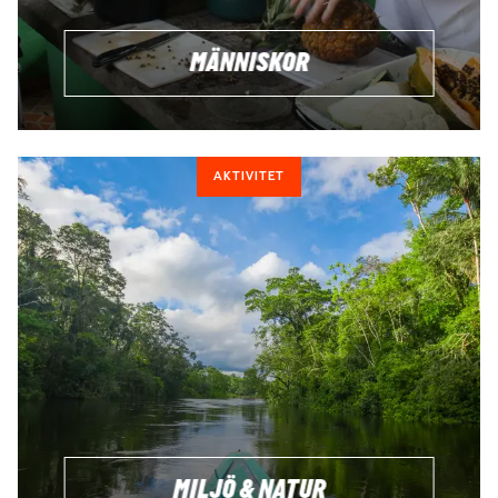
DITT SYFTE
MÄNNISKOR
Tänk igenom varför du vill volontärarbeta och vilka mål du
har med din insats. Är det för att hjälpa andra, lära dig nya
färdigheter eller bara för att resa?
KULTUREN
AKTIVITET
Var medveten om kulturen i det land där du ska
volontärarbeta. Få ut mer av din volontärresa genom att
visa intresse för att lära dig om den lokala kulturen och ha
alltid respekt för lokala sedvänjor.
FÖRBEREDELSE
Vi ser till att förbereda dig så gott det går innan du
bestämmer dig för att åka. Men se till att också på egen
hand att du är väl förberedd för ditt volontärarbete både
mentalt och praktiskt. Men vi hjälper dig ha full koll!
MILJÖ & NATUR
BUGET