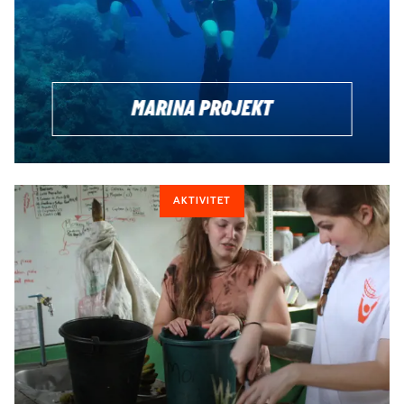
VOLONTÄRARBETA?
Vi samarbetar endast med seriösa volontärprojekt runt om i
hela världen som vi själva har besökt och går i god för. Vi
har valt ut vilka vi jobbar med med omsorg och vi tycker det
MARINA PROJEKT
är viktigt för dig att veta att dessa projekt är verksamma året
runt, med eller utan volontärer. Men tack vare din insats kan
de få ytterligare stöd, vilket uppskattas enormt. Kolla in
projekt i
Asien
,
Afrika
,
Europa
&
Syd- & Centralamerika
.
AKTIVITET
LÄNGD PÅ VOLONTÄRARPROJEKT
Beroende på plats och projekt kan volontärresor vara från 1
vecka till flera månader. Om du planerar att arbeta som
volontär med barn rekommenderar vi att du stannar på ditt
volontärprojekt i minst fyra veckor, vilket ofta är ett krav från
projektet för att du ska hinna komma in i arbetet ordentligt.
VAD ÄR BRA ATT TÄNKA PÅ?