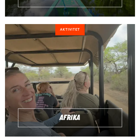
Tillsammans ser vi över din resbudget och ser till att du har
tillräckligt med pengar för att täcka kostnaderna för din resa
och eventuella avgifter på plats. Vill du resa vidare sen? Då
AKTIVITET
hjälper vi dig att planera så du får ut det mesta av ditt
äventyr.
REFLEKTION
Efter du har volontärarbetat är det väldigt värdefullt att ta
dig tid att reflektera över din upplevelse och utvärdera hur
du har bidragit till projektet och samhället.
VAD KRÄVS FÖR ATT BLI VOLONTÄR
UTOMLANDS?
Volontärprojekten organiseras och drivs av lokala icke-
AFRIKA
statliga organisationer (NGO:er). Det viktigaste är att du har
ett
öppet sinne,
är
flexibel
och
är villig att hugga i.
Som
volontär finns det oftast inga krav på att kunna något annat