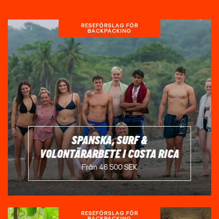
RESEFÖRSLAG FÖR
BACKPACKING
SPANSKA, SURF &
VOLONTÄRARBETE I COSTA RICA
Från 46 500 SEK
RESEFÖRSLAG FÖR
BACKPACKING