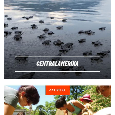
berättar gärna om våra egna erfarenheter från tiden som
volontär utomlands!
VILL DU TA REDA PÅ MER?
Om du är nyfiken på volontärarbete utomlands och vilka
projekt vi jobbar med kan du dels scrolla ner en bit för att
själv kika på olika alternativ. Men du får också jättegärna
mejla oss och berätta lite om vad du tänker dig så kan vi
komma med förslag på volontärprojekt vi tror skulle passa
CENTRALAMERIKA
dig. Du har såklart massor av frågor som vi börjar med att
reda ut innan vi eventuellt går vidare med att boka en plats
och flyg åt dig.
Att snacka med oss kostar inget och du behöver inte
AKTIVITET
bestämma dig direkt. Hör av dig så bollar vi alternativ!
JAG VILL VETA MER