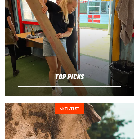
just volontärarbete är rätt för dig? Kolla då också in vårt
koncept Tripmates som är gruppresor designade just för
backpackers. Vi fixar med boende och allt från sur till
snorklingsäventyr, djungeltreks och safari. Du reser i små
grupper där allt är fixar i förväg, från
23 dagar i Filippinerna
eller
32 dagar i Södra Afrika
🤙
Res med andra jämnåriga 18-31 år (12 per resa)
Vi fixar med transport,boenden & maxade äventyr
Gruppresor till södra Afrika, Asien & Latinamerika
TOP PICKS
HITTA RESKOMPISAR 18-31 ÅR
AKTIVITET
BETALA FÖR VOLONTÄRARBETE?
Vanlig, och rimlig fråga! Det dina pengar går till när du
betalar för volontärarbete utomlands är ditt uppehälle