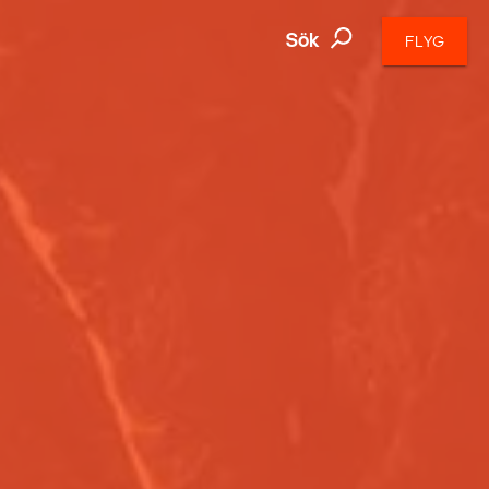
Sök
FLYG