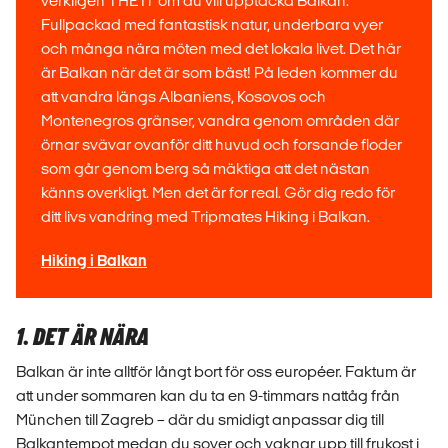
verkligen THE IT om du vill upptäcka Balkan.
Fullpackad med fantastisk natur, underbara vyer
och många nära möten med det lokala livet. Det här
är Balkan när det är som bäst! På leden kommer du
att vandra längs Albaniens, Kosovos och
Montenegros gränser, vandra genom områden där
örnar svävar ovanför ditt huvud och forsande floder
som går genom berg så mäktiga att det nästan
känns overkligt. Men det är for real. Gör dig redo för
ditt livs vandring med Tripmates Hiking i Balkan.
Hiking i Balkan
1. DET ÄR NÄRA
Balkan är inte alltför långt bort för oss européer. Faktum är
att under sommaren kan du ta en 9-timmars nattåg från
München till Zagreb – där du smidigt anpassar dig till
Balkantempot medan du sover och vaknar upp till frukost i