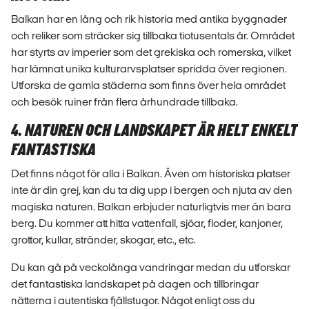
Balkan har en lång och rik historia med antika byggnader
och reliker som sträcker sig tillbaka tiotusentals år. Området
har styrts av imperier som det grekiska och romerska, vilket
har lämnat unika kulturarvsplatser spridda över regionen.
Utforska de gamla städerna som finns över hela området
och besök ruiner från flera århundrade tillbaka.
4. NATUREN OCH LANDSKAPET ÄR HELT ENKELT
FANTASTISKA
Det finns något för alla i Balkan. Även om historiska platser
inte är din grej, kan du ta dig upp i bergen och njuta av den
magiska naturen. Balkan erbjuder naturligtvis mer än bara
berg. Du kommer att hitta vattenfall, sjöar, floder, kanjoner,
grottor, kullar, stränder, skogar, etc., etc.
Du kan gå på veckolånga vandringar medan du utforskar
det fantastiska landskapet på dagen och tillbringar
nätterna i autentiska fjällstugor. Något enligt oss du