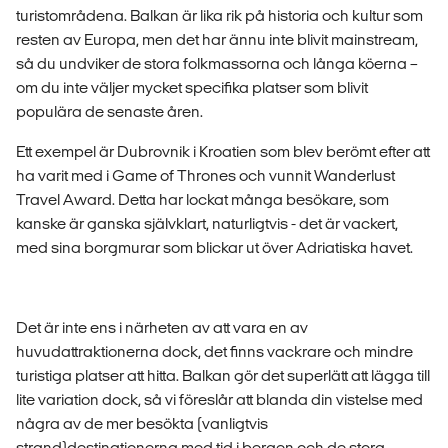
turistområdena. Balkan är lika rik på historia och kultur som
resten av Europa, men det har ännu inte blivit mainstream,
så du undviker de stora folkmassorna och långa köerna –
om du inte väljer mycket specifika platser som blivit
populära de senaste åren.
Ett exempel är Dubrovnik i Kroatien som blev berömt efter att
ha varit med i Game of Thrones och vunnit Wanderlust
Travel Award. Detta har lockat många besökare, som
kanske är ganska självklart, naturligtvis - det är vackert,
med sina borgmurar som blickar ut över Adriatiska havet.
Det är inte ens i närheten av att vara en av
huvudattraktionerna dock, det finns vackrare och mindre
turistiga platser att hitta. Balkan gör det superlätt att lägga till
lite variation dock, så vi föreslår att blanda din vistelse med
några av de mer besökta (vanligtvis
strand)destinationerna med tid i bergen och de stora