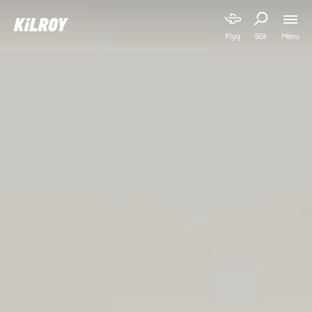
Menu
Flyg
Sök