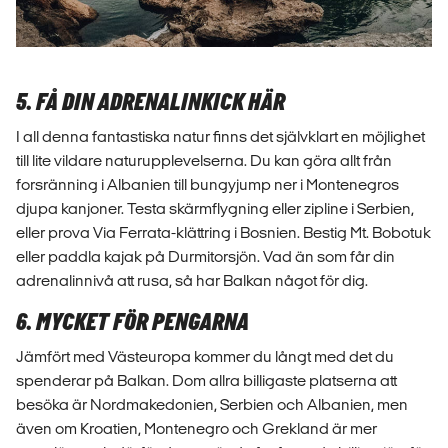
5. FÅ DIN ADRENALINKICK HÄR
I all denna fantastiska natur finns det självklart en möjlighet
till lite vildare naturupplevelserna. Du kan göra allt från
forsränning i Albanien till bungyjump ner i Montenegros
djupa kanjoner. Testa skärmflygning eller zipline i Serbien,
eller prova Via Ferrata-klättring i Bosnien. Bestig Mt. Bobotuk
eller paddla kajak på Durmitorsjön. Vad än som får din
adrenalinnivå att rusa, så har Balkan något för dig.
6. MYCKET FÖR PENGARNA
Jämfört med Västeuropa kommer du långt med det du
spenderar på Balkan. Dom allra billigaste platserna att
besöka är Nordmakedonien, Serbien och Albanien, men
även om Kroatien, Montenegro och Grekland är mer