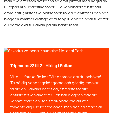
man åka eftersom det känns så orört jämfört med några av
Europas huvuddestinationer. I Balkanländerna hittar du
orörd natur, historiska platser och roliga aktiviteter. I den här
bloggen kommer vi att ge våra topp 10 anledningar till varför
du borde åka till Balkan på din nästa resa!
Tripmates 23 till 31- Hiking i Balkan
Vill du utforska Balkan?Vi har precis det du behöver!
Ta på dig vandringskängorna och gör dig redo att
ta dig an Balkans bergsled, ett måste för alla
entusiastiska vandrare! Den här bloggen gav dig
kanske redan en liten smakbit av vad du kan
förvänta dig i Balkanregionen, men den här resan är