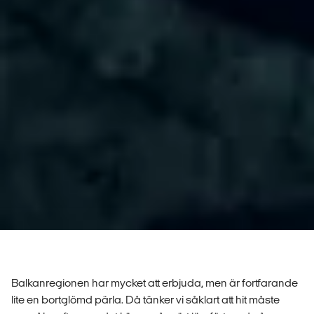
Balkanregionen har mycket att erbjuda, men är fortfarande
lite en bortglömd pärla. Då tänker vi såklart att hit måste