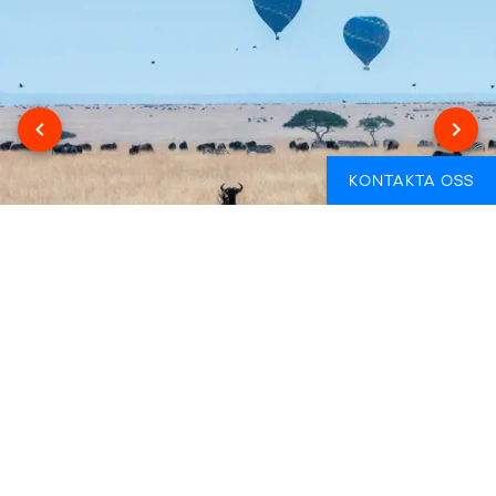
KONTAKTA OSS
UGANDA: GORILLOR OCH MYCKET MER
Uganda erbjuder unika djurupplevelser som du inte hittar
någon annanstans. Vandring genom Bwindi Impenetrable
Forest för att se bergsgorillor i deras naturliga habitat är ett
äventyr för livet som du aldrig kommer glömma. Tillgången
till detta är extremt begränsad, eftersom Uganda (med
rätta!) är mycket skyddande om sina naturjuveler. Queen