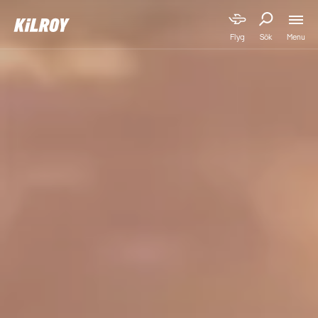
Menu
Flyg
Sök