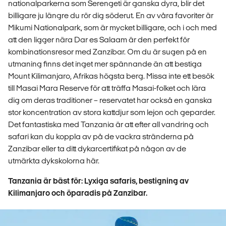
nationalparkerna som Serengeti är ganska dyra, blir det
billigare ju längre du rör dig söderut. En av våra favoriter är
Mikumi Nationalpark, som är mycket billigare, och i och med
att den ligger nära Dar es Salaam är den perfekt för
kombinationsresor med Zanzibar. Om du är sugen på en
utmaning finns det inget mer spännande än att bestiga
Mount Kilimanjaro, Afrikas högsta berg. Missa inte ett besök
till Masai Mara Reserve för att träffa Masai-folket och lära
dig om deras traditioner – reservatet har också en ganska
stor koncentration av stora kattdjur som lejon och geparder.
Det fantastiska med Tanzania är att efter all vandring och
safari kan du koppla av på de vackra stränderna på
Zanzibar eller ta ditt dykarcertifikat på någon av de
utmärkta dykskolorna här.
Tanzania är bäst för: Lyxiga safaris, bestigning av
Kilimanjaro och öparadis på Zanzibar.