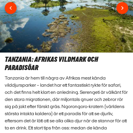
TANZANIA: AFRIKAS VILDMARK OCH
PARADISÖAR
Tanzania är hem till några av Afrikas mest kända
vilddjursparker – landet har ett fantastiskt rykte för safari,
och det finns helt klart en anledning. Serengeti är välkänt för
den stora migrationen, där miljontals gnuer och zebror rör
sig på jakt efter färskt gräs. Ngorongoro-kratern (världens
största intakta kaldera) är ett paradis för att se djurliv,
eftersom det är lätt att se alla olika djur när de stannar för att
ta en drink. Ett stort tips från oss: medan de kända