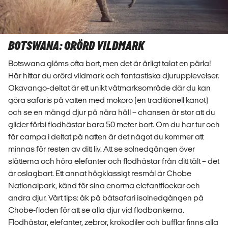
BOTSWANA: ORÖRD VILDMARK
Botswana glöms ofta bort, men det är ärligt talat en pärla!
Här hittar du orörd vildmark och fantastiska djurupplevelser.
Okavango-deltat är ett unikt våtmarksområde där du kan
göra safaris på vatten med mokoro (en traditionell kanot)
och se en mängd djur på nära håll – chansen är stor att du
glider förbi flodhästar bara 50 meter bort. Om du har tur och
får campa i deltat på natten är det något du kommer att
minnas för resten av ditt liv. Att se solnedgången över
slätterna och höra elefanter och flodhästar från ditt tält – det
är oslagbart. Ett annat högklassigt resmål är Chobe
Nationalpark, känd för sina enorma elefantflockar och
andra djur. Vårt tips: åk på båtsafari isolnedgången på
Chobe-floden för att se alla djur vid flodbankerna.
Flodhästar, elefanter, zebror, krokodiler och bufflar finns alla