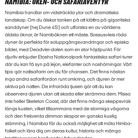
NAMIBIA: ÖKEN- OCH SAFARIÄVENTYR
Namibia handlar om vidsträckta ytor och dramatiska
landskap. Om du älskar tanken på att klättra på gigantiska
sanddyner (hej Dune 45!) och utforska en av världens
äldsta öknar, är Namiböknen ett måste. Sossusvleis röda
dyner är perfekta för soluppgångsvandringar och episka
bilder, med Deadvlei-dalen som en stor höjdpunkt. För
djurliv erbjuder Etosha Nationalpark fantastiska safari-turer
där du kan få syn på lejon, elefanter och noshörningar. Vårt
tips: gör nattsafarin om du får chansen. Det finns nästan
inga andra safarifordon runt omkring, och djuren är mer
aktiva på natten. De infraröda ljusen gör att du kan
observera djuren utan att skada eller skrämma dem. Missa
inte heller Skeleton Coast, där det finns många skeppsvrak
längs kusten, vilket tillsammans med de stormiga vågorna
och den frekventa dimman skapar en ganska kuslig
stämning. I Namibia får du också möjlighet att möta Himba-
folket och lära dig om deras kultur, historia och många