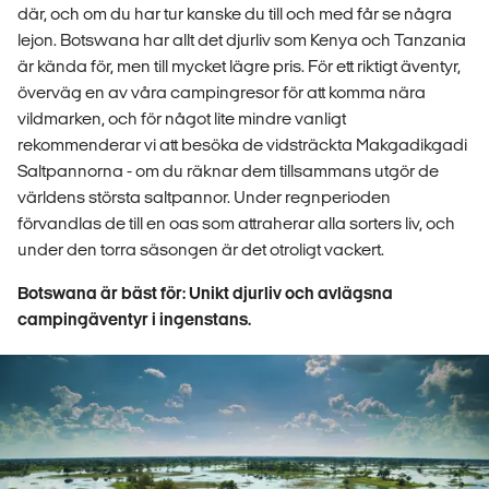
där, och om du har tur kanske du till och med får se några
lejon. Botswana har allt det djurliv som Kenya och Tanzania
är kända för, men till mycket lägre pris. För ett riktigt äventyr,
överväg en av våra campingresor för att komma nära
vildmarken, och för något lite mindre vanligt
rekommenderar vi att besöka de vidsträckta Makgadikgadi
Saltpannorna - om du räknar dem tillsammans utgör de
världens största saltpannor. Under regnperioden
förvandlas de till en oas som attraherar alla sorters liv, och
under den torra säsongen är det otroligt vackert.
Botswana är bäst för: Unikt djurliv och avlägsna
campingäventyr i ingenstans.