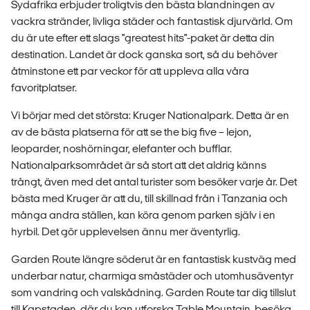
Sydafrika erbjuder troligtvis den bästa blandningen av
vackra stränder, livliga städer och fantastisk djurvärld. Om
du är ute efter ett slags "greatest hits"-paket är detta din
destination. Landet är dock ganska sort, så du behöver
åtminstone ett par veckor för att uppleva alla våra
favoritplatser.
Vi börjar med det största: Kruger Nationalpark. Detta är en
av de bästa platserna för att se the big five – lejon,
leoparder, noshörningar, elefanter och bufflar.
Nationalparksområdet är så stort att det aldrig känns
trångt, även med det antal turister som besöker varje år. Det
bästa med Kruger är att du, till skillnad från i Tanzania och
många andra ställen, kan köra genom parken själv i en
hyrbil. Det gör upplevelsen ännu mer äventyrlig.
Garden Route längre söderut är en fantastisk kustväg med
underbar natur, charmiga småstäder och utomhusäventyr
som vandring och valskådning. Garden Route tar dig tillslut
till Kapstaden, där du kan utforska Table Mountain, besöka