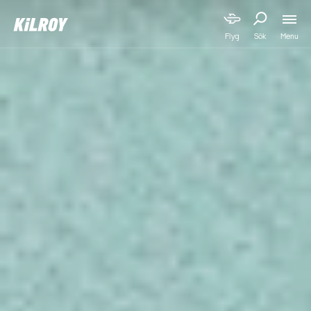
Menu
Flyg
Sök