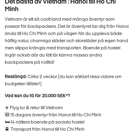
Det bästa av Vietnam : Hanoi till Ho Chi
Minh
Vietnam är ett så coolt land med många äventyr som
passar för backpackers. Det är äventyret tar dig från Hanoi
ända till Ho Chi Minh och på vägen får du uppleva både
häftig natur, charmiga städer och storstäder på egen hand
men slippa krångla med transporten. Boende på hostel
ingår också där du lätt lär känna massa andra
backpackers på nolltid!
Reslängd:
Cirka 2 veckor (du kan såklart resa vidare om
budgeten tillåter!)
Vad kan du få för 20.000 SEK*?
✈️ Flyg tur & retur till Vietnam
🎒 15 dagars äventyr från Hanoi till Ho Chi Minh
🛏️ 14 nätters boende på sociala hostel
🚆 Transport från Hanoi till Ho Chi Minh