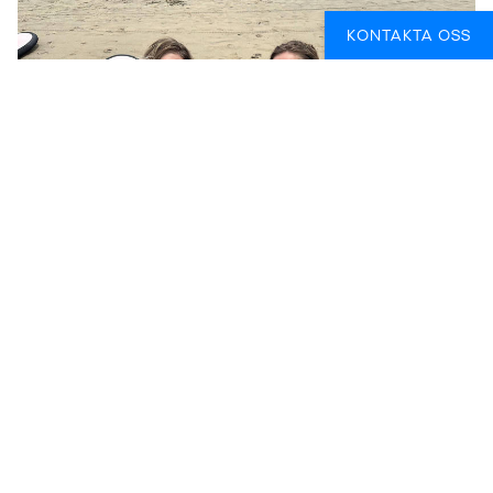
KONTAKTA OSS
Utforska Indiens mindre turistiga sida
Är du nyfiken på Indien? Häng med på äventyr tillsammans
med andra backpackers genom några av Indiens
fascinerande städer och byar som du kanske inte skulle
hitta i turistguiderna!
Reslängd:
Cirka 2 veckor (du kan såklart resa vidare om