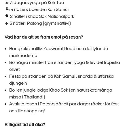
🧘 3 dagars yoga på Koh Tao
🏝️ 4 nätters boende i Koh Samui
🌳 2 nätter i Khao Sok Nationalpark
✈️ 3 nätter i Patong (grymt nattliv!)
Vad har du att se fram emot på resan?
Bangkoks nattliv, Yaowarat Road och de flytande
marknaderna!
Bo några minuter från stranden, yoga & lev det tropiska
ölivet
Festa på stranden på Koh Samui , snorkla & utforska
djungeln
Bo i en jungle lodge Khao Sok (en naturskatt många
missa i Thailand!)
Avsluta resan i Patong där ett par dagar räcker för fest
och lite shopping!
Billigast tid att åka?