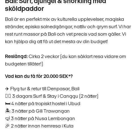
Bali: Surf, djungel & snorkling med
sköldpaddor
Bali är en perfekt mix av kulturella upplevelser, magiska
stränder, episka solnedgångar, nattliv och grym surf. Vi har
rest runt massor på Bali och vet precis vad som gäller. Vi
kan hjälpa dig att få ut det mesta av din budget!
Reslängd:
Cirka 2 veckor (du kan såklart resa vidare om
budgeten tillåter!)
Vad kan du få för 20.000 SEK*?
✈️ Flyg tur & retur till Denpasar, Bali
🏄‍♀️ 3 dagars Surf & Stay i Canggu (2 nätter)
🛏️ 4 nätter på tropiskt hostel i Ubud
🏝️ 3 nätter på Gili Trawangan
🤿 3 nätter på Nusa Lembongan
🎉 2 nätter innan hemresa i Kuta