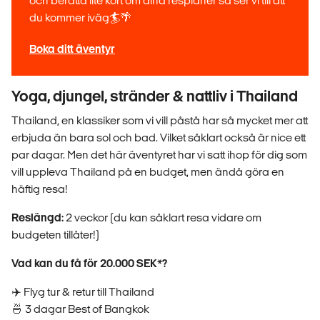
och berätta lite kort om dina resplaner så ser vi till att
du kommer iväg🏄🌴
Boka ditt äventyr
Yoga, djungel, stränder & nattliv i Thailand
Thailand, en klassiker som vi vill påstå har så mycket mer att
erbjuda än bara sol och bad. Vilket såklart också är nice ett
par dagar. Men det här äventyret har vi satt ihop för dig som
vill uppleva Thailand på en budget, men ändå göra en
häftig resa!
Reslängd:
2 veckor (du kan såklart resa vidare om
budgeten tillåter!)
Vad kan du få för 20.000 SEK*?
✈️ Flyg tur & retur till Thailand
🍜 3 dagar Best of Bangkok