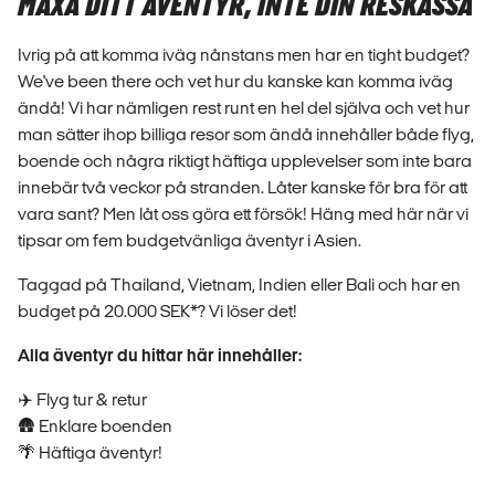
MAXA DITT ÄVENTYR, INTE DIN RESKASSA
Ivrig på att komma iväg nånstans men har en tight budget?
We've been there och vet hur du kanske kan komma iväg
ändå! Vi har nämligen rest runt en hel del själva och vet hur
man sätter ihop billiga resor som ändå innehåller både flyg,
boende och några riktigt häftiga upplevelser som inte bara
innebär två veckor på stranden. Låter kanske för bra för att
vara sant? Men låt oss göra ett försök! Häng med här när vi
tipsar om fem budgetvänliga äventyr i Asien.
Taggad på Thailand, Vietnam, Indien eller Bali och har en
budget på 20.000 SEK*? Vi löser det!
Alla äventyr du hittar här innehåller:
✈️ Flyg tur & retur
🛖 Enklare boenden
🌴 Häftiga äventyr!