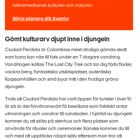
latinamerikansk kulturen och naturen.
Börja planera ditt äventyr
Gömt kulturarv djupt inne i djungeln
Ciudad Perdida är Colombias mest otroliga gömda skatt
som bara kan nås till fots under en 7 dagars vandring.
Vandringen kallas The Lost City Trek och tar dig förbi floder,
vackra berg, fantastiska utsiktsplatser, autentiska
Koqisamhällen och små byar mitt i den frodiga gröna
djungeln.
Trots att Ciudad Perdida har varit öppen för turister i över 10
år så är det förvånansvärt få besökare som faktiskt antar
utmaningen och vandrar till ruinstaden. I hjärtat av djungeln
kommer du att stöta på stenhus och flera platser som
används för ritualer och ceremonier. Kanske kommer du till
och med att upptäcka något själv eftersom man tror att