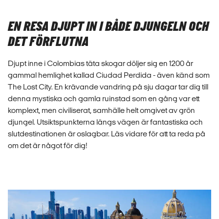
EN RESA DJUPT IN I BÅDE DJUNGELN OCH
DET FÖRFLUTNA
Djupt inne i Colombias täta skogar döljer sig en 1200 år
gammal hemlighet kallad Ciudad Perdida - även känd som
The Lost City. En krävande vandring på sju dagar tar dig till
denna mystiska och gamla ruinstad som en gång var ett
komplext, men civiliserat, samhälle helt omgivet av grön
djungel. Utsiktspunkterna längs vägen är fantastiska och
slutdestinationen är oslagbar. Läs vidare för att ta reda på
om det är något för dig!