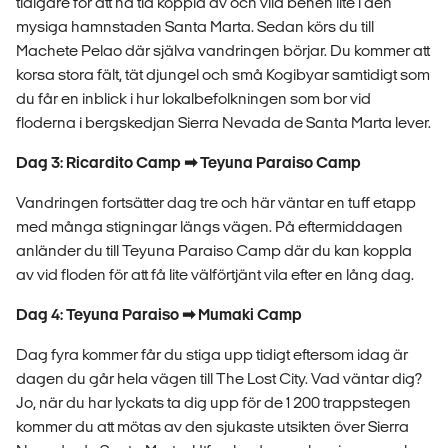
tidigare för att ha tid koppla av och vila benen lite i den
mysiga hamnstaden Santa Marta. Sedan körs du till
Machete Pelao där själva vandringen börjar. Du kommer att
korsa stora fält, tät djungel och små Kogibyar samtidigt som
du får en inblick i hur lokalbefolkningen som bor vid
floderna i bergskedjan Sierra Nevada de Santa Marta lever.
Dag 3: Ricardito Camp ➡ Teyuna Paraiso Camp
Vandringen fortsätter dag tre och här väntar en tuff etapp
med många stigningar längs vägen. På eftermiddagen
anländer du till Teyuna Paraiso Camp där du kan koppla
av vid floden för att få lite välförtjänt vila efter en lång dag.
Dag 4: Teyuna Paraiso ➡ Mumaki Camp
Dag fyra kommer får du stiga upp tidigt eftersom idag är
dagen du går hela vägen till The Lost City. Vad väntar dig?
Jo, när du har lyckats ta dig upp för de 1 200 trappstegen
kommer du att mötas av den sjukaste utsikten över Sierra