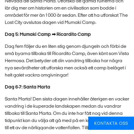
Nevada de Santa Marta. Utforska de gamla ruinerna och
lär dig mer om historien om en civilisation som bodde i
området för mer än 1 000 år sedan. Efter att ha utforskat The
Lost City avslutas dagen vid Mumaki Camp.
Dag 5: Mumaki Camp ➡ Ricardito Camp
Dag fem följer du en liten stig genom djungeln och förbi de
små byarna tillbaka till Ricardito Camp, även känt som Vista
Hermosa. Det betyder att din vandring tillbaka har några
nya sevärdheter att utforska men också ett camp beläget i
helt galet vackra omgivningar!
Dag 6-7: Santa Marta
Santa Marta! Den sista dagen innehåller återigen en vacker
vandring i de kuperade landskapen medan du vandrar
tillbaka till Santa Marta. Om du inte har fått nog vid denna
tidpunkt kan du välja att gå med på en kortare vandringstur
KONTAKTA OSS
till ett av de närliggande vattenfallen. Tillbaka i Santa Marta