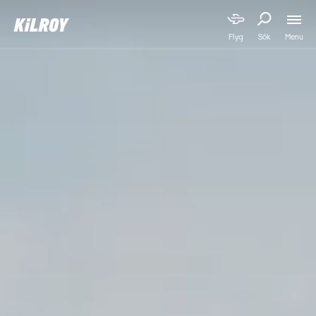
Menu
Flyg
Sök