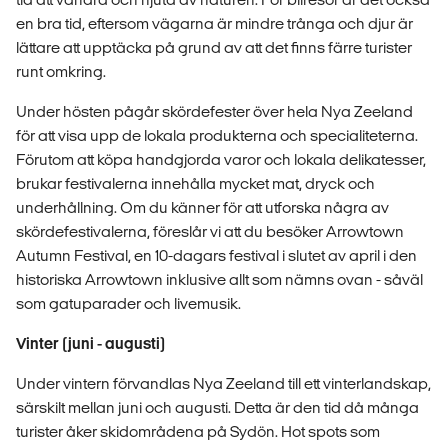
en bra tid, eftersom vägarna är mindre trånga och djur är
lättare att upptäcka på grund av att det finns färre turister
runt omkring.
Under hösten pågår skördefester över hela Nya Zeeland
för att visa upp de lokala produkterna och specialiteterna.
Förutom att köpa handgjorda varor och lokala delikatesser,
brukar festivalerna innehålla mycket mat, dryck och
underhållning. Om du känner för att utforska några av
skördefestivalerna, föreslår vi att du besöker Arrowtown
Autumn Festival, en 10-dagars festival i slutet av april i den
historiska Arrowtown inklusive allt som nämns ovan - såväl
som gatuparader och livemusik.
Vinter (juni - augusti)
Under vintern förvandlas Nya Zeeland till ett vinterlandskap,
särskilt mellan juni och augusti. Detta är den tid då många
turister åker skidområdena på Sydön. Hot spots som