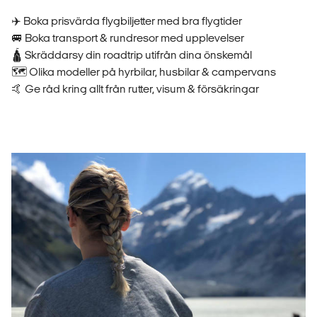
✈️ Boka prisvärda flygbiljetter med bra flygtider
🚐 Boka transport & rundresor med upplevelser
🛕 Skräddarsy din roadtrip utifrån dina önskemål
🗺️ Olika modeller på hyrbilar, husbilar & campervans
🤙 Ge råd kring allt från rutter, visum & försäkringar