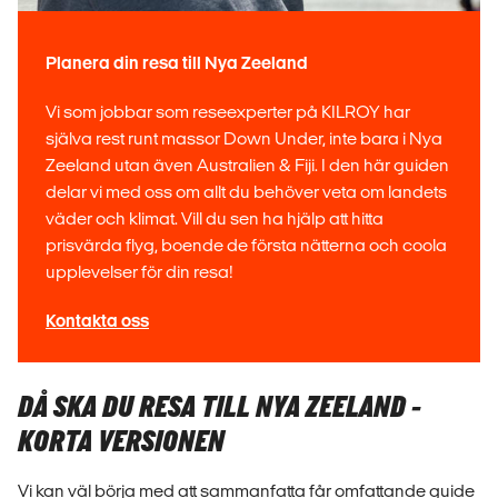
Planera din resa till Nya Zeeland
Vi som jobbar som reseexperter på KILROY har
själva rest runt massor Down Under, inte bara i Nya
Zeeland utan även Australien & Fiji. I den här guiden
delar vi med oss om allt du behöver veta om landets
väder och klimat. Vill du sen ha hjälp att hitta
prisvärda flyg, boende de första nätterna och coola
upplevelser för din resa!
Kontakta oss
DÅ SKA DU RESA TILL NYA ZEELAND -
KORTA VERSIONEN
Vi kan väl börja med att sammanfatta får omfattande guide