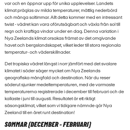
var och en öppnar upp för unika upplevelser. Landets
klimat präglas av milda temperaturer, måttlig nederbörd
och många soltimmar. Allt detta kommer med en intressant
twist - vädret kan vara oförutsägbart och växla från sol till
regn och kraftiga vindar under en dag. Denna variation i
Nya Zeelands klimat orsakas främst av det omgivande
havet och bergslandskapet, vilket leder till stora regionala
temperatur- och väderskillnader.
Det tropiska vädret längst i norr jämfört med det svalare
klimatet i söder säger mycket om Nya Zeelands
geografiska mångfald och destination. När du reser
söderut sjunker medeltemperaturen, med de varmaste
temperaturerna registrerade i december till februari och de
kallaste i juni till augusti. Resultatet är ett riktigt
säsongsklimat, vilket som vi tidigare nämnde gör Nya
Zeeland till en året runt destination!
SOMMAR (DECEMBER - FEBRUARI)