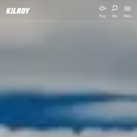
Menu
Flyg
Sök