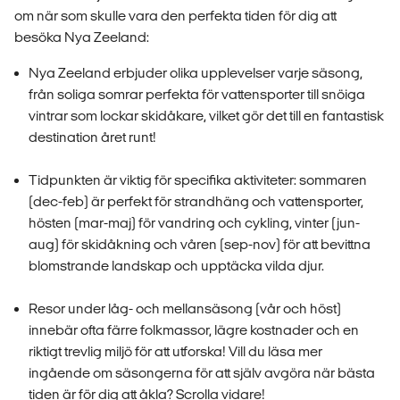
om när som skulle vara den perfekta tiden för dig att
besöka Nya Zeeland:
Nya Zeeland erbjuder olika upplevelser varje säsong,
från soliga somrar perfekta för vattensporter till snöiga
vintrar som lockar skidåkare, vilket gör det till en fantastisk
destination året runt!
Tidpunkten är viktig för specifika aktiviteter: sommaren
(dec-feb) är perfekt för strandhäng och vattensporter,
hösten (mar-maj) för vandring och cykling, vinter (jun-
aug) för skidåkning och våren (sep-nov) för att bevittna
blomstrande landskap och upptäcka vilda djur.
Resor under låg- och mellansäsong (vår och höst)
innebär ofta färre folkmassor, lägre kostnader och en
riktigt trevlig miljö för att utforska! Vill du läsa mer
ingående om säsongerna för att själv avgöra när bästa
tiden är för dig att åkla? Scrolla vidare!