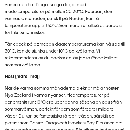
Sommaren har långa, soliga dagar med
medeltemperaturer på mellan 20-30°C. Februari, den
varmaste månaden, särskilt på Nordön, kan få
temperaturer upp till t30°C. Sommaren är alltså ett paradis
för friluftsmänniskor.
Tänk dock på att medan dagtemperaturerna kan nå upp till
30°C, kan de sjunka under 10°C på kvällarna. Vi
rekommenderar att du packar en lätt jacka för de kallare
sommarkvällarna!
Höst (mars - maj)
När de varma sommarmånaderna bleknar målar hösten
Nya Zeeland i varma nyanser. Med temperaturer på i
genomsnitt runt 19°C erbjuder denna säsong en paus från
sommarvärmen, perfekt för dem som föredrar mildare
väder. Du kan se fantastiska färger i träden, särskilt på
platser som Central Otago och Hawke's Bay. Det är en bra
tid att vandra och njuta av naturen. För bilresor är det också