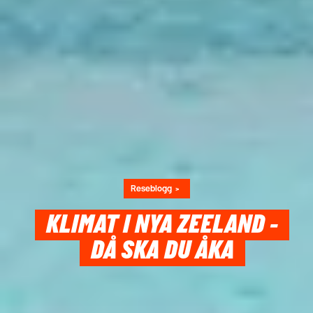
Reseblogg
KLIMAT I NYA ZEELAND -
DÅ SKA DU ÅKA