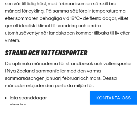
sen vår till tidig höst, med februari som en särskilt bra
månad för cykling. På samma sätt förblir temperaturerna
efter sommaren behagliga vid 18°C+ de flesta dagar, vilket
ger ett idealiskt klimat för vandring och andra
utomhusäventyr när landskapen kommer tillbaka till liv efter
vintern.
STRAND OCH VATTENSPORTER
De optimala månaderna för strandbesök och vattensporter
i Nya Zeeland sammanfaller med den varma
sommarsäsongen januari, februari och mars. Dessa
månader erbjuder den perfekta miljön för:
lata stranddagar
KONTAKTA OSS
simning
snorkling
sola
surfar på vågorna
kajakpaddling i klart vatten