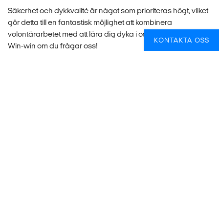
Säkerhet och dykkvalité är något som prioriteras högt, vilket
gör detta till en fantastisk möjlighet att kombinera
volontärarbetet med att lära dig dyka i oslagbara miljöer.
KONTAKTA OSS
Win-win om du frågar oss!
Vad kostar det att åka på detta
volontärprojekt?
Att volontärarbeta är en fantastisk och meningsfull
upplevelse, men varför måste man betala för det? Enkelt
uttryckt täcker det du betalar för boende och mat under din
volontärperiod samt att du stöttar projektets drift. Det
säkerställer också att du får en trygg och bekväm miljö att
arbeta i, samt att det lokala samhället får de resurser de
behöver för att fortsätta sitt arbete. Så genom att betala för
din volontärresa bidrar du direkt till att göra en positiv
skillnad, både för dig själv och för de människor och
samhällen du arbetar med.