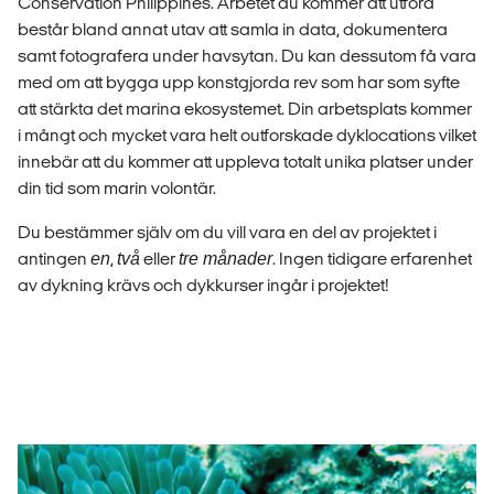
Conservation Philippines
. Arbetet du kommer att utföra
består bland annat utav att samla in data, dokumentera
samt fotografera under havsytan. Du kan dessutom få vara
med om att bygga upp konstgjorda rev som har som syfte
att stärkta det marina ekosystemet. Din arbetsplats kommer
i mångt och mycket vara helt outforskade dyklocations vilket
innebär att du kommer att uppleva totalt unika platser under
din tid som marin volontär.
Du bestämmer själv om du vill vara en del av projektet i
antingen
en
,
två
eller
tre månader
. Ingen tidigare erfarenhet
av dykning krävs och dykkurser ingår i projektet!