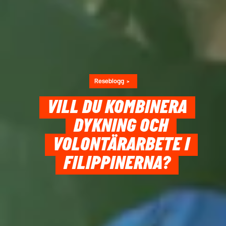
Reseblogg
VILL DU KOMBINERA
DYKNING OCH
VOLONTÄRARBETE I
FILIPPINERNA?