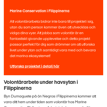
Marine Conservation i Filippinerna
Att volontärarbeta bidrar inte bara till projektet i sig,
utan du som person kommer även att utvecklas och
vidga dina vyer. Att jobba som volontär är en
fantastiskt givande upplevelse och detta projekt
passar perfekt för dig som drömmer om att utforska
livet under ytan och samtidigt vara med och bevara
det marina ekosystemet!
Utforska projektet i detalj här
Volontärarbete under havsytan i
Filippinerna
Byn Dumaguete på ön Negros i Filippinerna kommer att
vara ditt hem under tiden som volontär hos
Marine