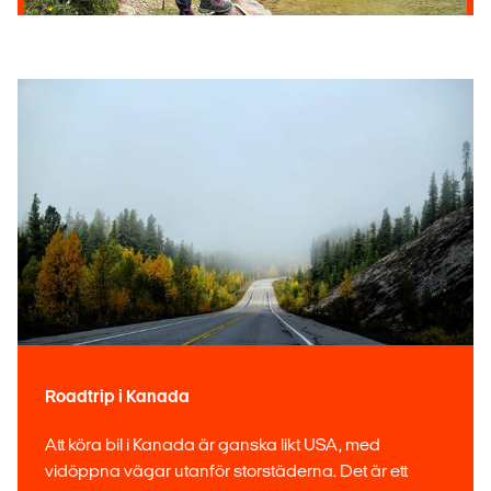
Roadtrip i Kanada
Att köra bil i Kanada är ganska likt USA, med
vidöppna vägar utanför storstäderna. Det är ett