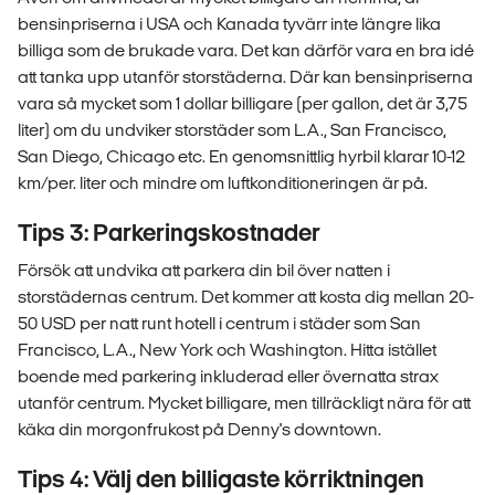
bensinpriserna i USA och Kanada tyvärr inte längre lika
billiga som de brukade vara. Det kan därför vara en bra idé
att tanka upp utanför storstäderna. Där kan bensinpriserna
vara så mycket som 1 dollar billigare (per gallon, det är 3,75
liter) om du undviker storstäder som L.A., San Francisco,
San Diego, Chicago etc. En genomsnittlig hyrbil klarar 10-12
km/per. liter och mindre om luftkonditioneringen är på.
Tips 3: Parkeringskostnader
Försök att undvika att parkera din bil över natten i
storstädernas centrum. Det kommer att kosta dig mellan 20-
50 USD per natt runt hotell i centrum i städer som San
Francisco, L.A., New York och Washington. Hitta istället
boende med parkering inkluderad eller övernatta strax
utanför centrum. Mycket billigare, men tillräckligt nära för att
käka din morgonfrukost på Denny's downtown.
Tips 4: Välj den billigaste körriktningen