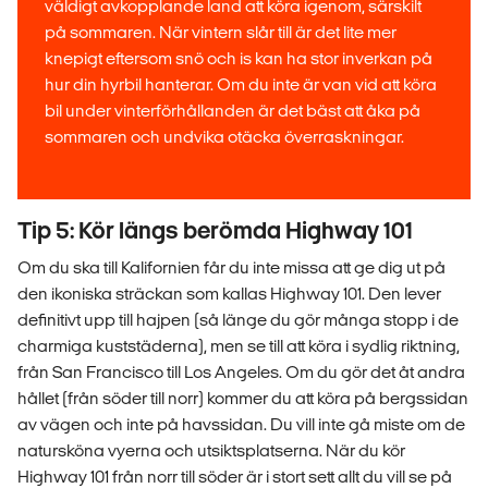
väldigt avkopplande land att köra igenom, särskilt
på sommaren. När vintern slår till är det lite mer
knepigt eftersom snö och is kan ha stor inverkan på
hur din hyrbil hanterar. Om du inte är van vid att köra
bil under vinterförhållanden är det bäst att åka på
sommaren och undvika otäcka överraskningar.
Tip 5: Kör längs berömda Highway 101
Om du ska till Kalifornien får du inte missa att ge dig ut på
den ikoniska sträckan som kallas Highway 101. Den lever
definitivt upp till hajpen (så länge du gör många stopp i de
charmiga kuststäderna), men se till att köra i sydlig riktning,
från San Francisco till Los Angeles. Om du gör det åt andra
hållet (från söder till norr) kommer du att köra på bergssidan
av vägen och inte på havssidan. Du vill inte gå miste om de
natursköna vyerna och utsiktsplatserna. När du kör
Highway 101 från norr till söder är i stort sett allt du vill se på