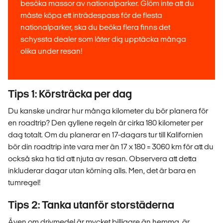
besöka massor av nationalparker. Glöm inte att du
måste köpa ett inträdespass för de flesta
nationalparker, ska du beöka flera finns det
schyssta dealer som låter dig upptäcka många
olika under resan!
Tips 1: Körsträcka per dag
Du kanske undrar hur många kilometer du bör planera för
en roadtrip? Den gyllene regeln är cirka 180 kilometer per
dag totalt. Om du planerar en 17-dagars tur till Kalifornien
bör din roadtrip inte vara mer än 17 x 180 = 3060 km för att du
också ska ha tid att njuta av resan. Observera att detta
inkluderar dagar utan körning alls. Men, det är bara en
tumregel!
Tips 2: Tanka utanför storstäderna
Även om drivmedel är mycket billigare än hemma, är