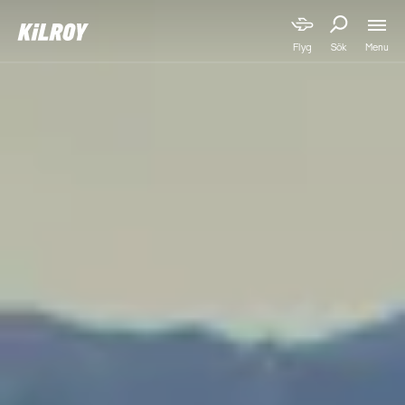
Menu
Flyg
Sök