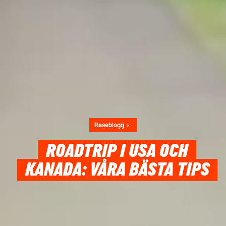
Reseblogg
ROADTRIP I USA OCH
KANADA: VÅRA BÄSTA TIPS