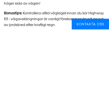
höger sida av vägen!
Bonustips:
Kontrollera alltid väglaget innan du kör Highway
101 - vägavstängningar är vanligt förekommande på grund
KONTAKTA OSS
av jordskred efter kraftigt regn.
Tips 6: Planera efter säsong i Yosemite
National Park
Tioga-passet i Yosemite National Park är vanligtvis stängt
från slutet av oktober till mitten av maj på grund av
väderförhållandena under vintern. Om du behöver
passera Sierra Nevada utanför högsäsong måste du
antingen köra söderut via Bakersfield (på sidan av Sequoia
National Forest) eller norrut via staden Reno för att korsa
den imponerande bergskedjan. Detta kommer att ta dig lite
längre tid, men vyerna kommer åtminstone kompensera för
det!
Tips 7: Spara in på tullavgifter