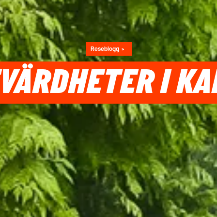
Reseblogg
EVÄRDHETER I K