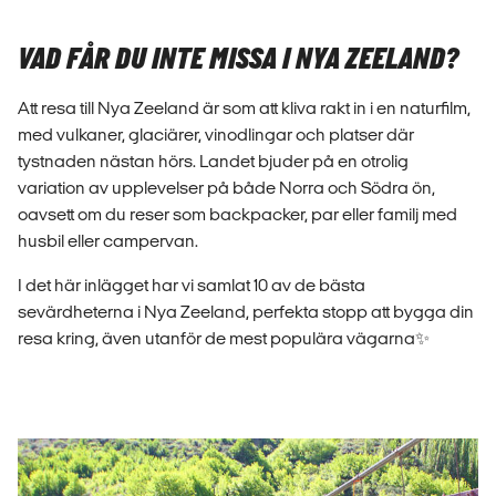
VAD FÅR DU INTE MISSA I NYA ZEELAND?
Att resa till Nya Zeeland är som att kliva rakt in i en naturfilm,
med vulkaner, glaciärer, vinodlingar och platser där
tystnaden nästan hörs. Landet bjuder på en otrolig
variation av upplevelser på både Norra och Södra ön,
oavsett om du reser som backpacker, par eller familj med
husbil eller campervan.
I det här inlägget har vi samlat 10 av de bästa
sevärdheterna i Nya Zeeland, perfekta stopp att bygga din
resa kring, även utanför de mest populära vägarna✨