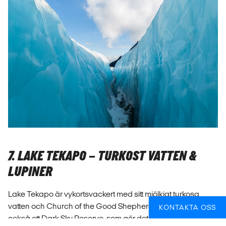
7. LAKE TEKAPO – TURKOST VATTEN &
LUPINER
Lake Tekapo är vykortsvackert med sitt mjölkigt turkosa
vatten och Church of the Good Shepherd. Området är
KONTAKTA OSS
också ett Dark Sky Reserve, som gör det optimalt för att se