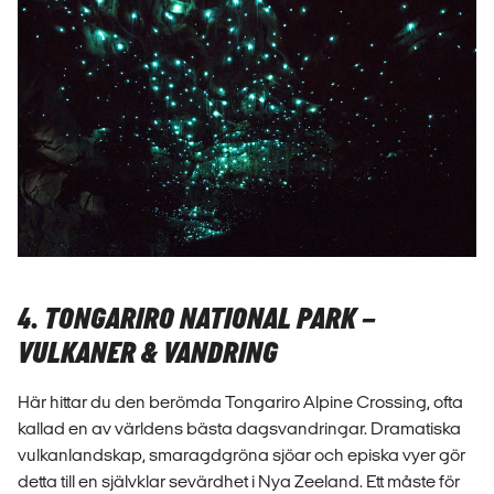
4. TONGARIRO NATIONAL PARK –
VULKANER & VANDRING
Här hittar du den berömda Tongariro Alpine Crossing, ofta
kallad en av världens bästa dagsvandringar. Dramatiska
vulkanlandskap, smaragdgröna sjöar och episka vyer gör
detta till en självklar sevärdhet i Nya Zeeland. Ett måste för