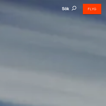
Sök
FLYG