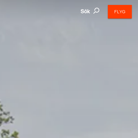
Sök
FLYG