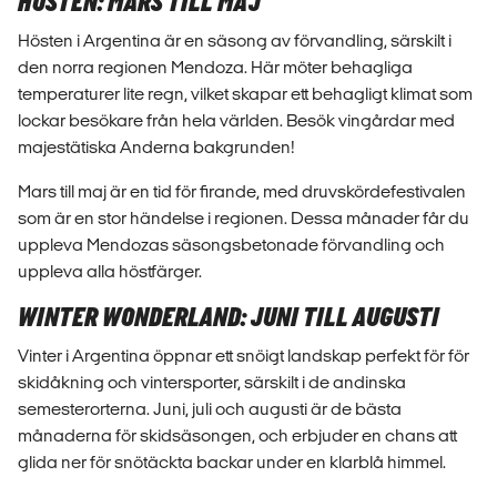
HÖSTEN: MARS TILL MAJ
Hösten i Argentina är en säsong av förvandling, särskilt i
den norra regionen Mendoza. Här möter behagliga
temperaturer lite regn, vilket skapar ett behagligt klimat som
lockar besökare från hela världen. Besök vingårdar med
majestätiska Anderna bakgrunden!
Mars till maj är en tid för firande, med druvskördefestivalen
som är en stor händelse i regionen. Dessa månader får du
uppleva Mendozas säsongsbetonade förvandling och
uppleva alla höstfärger.
WINTER WONDERLAND: JUNI TILL AUGUSTI
Vinter i Argentina öppnar ett snöigt landskap perfekt för för
skidåkning och vintersporter, särskilt i de andinska
semesterorterna. Juni, juli och augusti är de bästa
månaderna för skidsäsongen, och erbjuder en chans att
glida ner för snötäckta backar under en klarblå himmel.