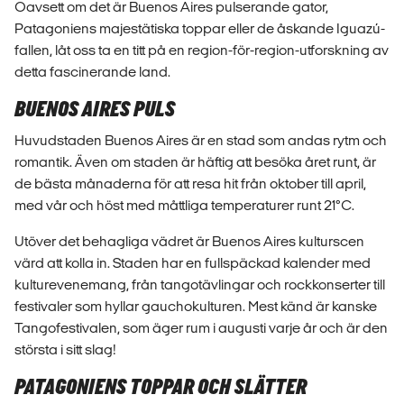
Oavsett om det är Buenos Aires pulserande gator,
Patagoniens majestätiska toppar eller de åskande Iguazú-
fallen, låt oss ta en titt på en region-för-region-utforskning av
detta fascinerande land.
BUENOS AIRES PULS
Huvudstaden Buenos Aires är en stad som andas rytm och
romantik. Även om staden är häftig att besöka året runt, är
de bästa månaderna för att resa hit från oktober till april,
med vår och höst med måttliga temperaturer runt 21°C.
Utöver det behagliga vädret är Buenos Aires kulturscen
värd att kolla in. Staden har en fullspäckad kalender med
kulturevenemang, från tangotävlingar och rockkonserter till
festivaler som hyllar gauchokulturen. Mest känd är kanske
Tangofestivalen, som äger rum i augusti varje år och är den
största i sitt slag!
PATAGONIENS TOPPAR OCH SLÄTTER