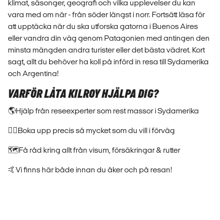
klimat, säsonger, geografi och vilka upplevelser du kan
vara med om när - från söder längst i norr. Fortsätt läsa för
att upptäcka när du ska utforska gatorna i Buenos Aires
eller vandra din väg genom Patagonien med antingen den
minsta mängden andra turister eller det bästa vädret. Kort
sagt, allt du behöver ha koll på införd in resa till Sydamerika
och Argentina!
VARFÖR LÅTA KILROY HJÄLPA DIG?
🌎Hjälp från reseexperter som rest massor i Sydamerika
🏄‍♀️Boka upp precis så mycket som du vill i förväg
🗺️Få råd kring allt från visum, försäkringar & rutter
🤙Vi finns här både innan du åker och på resan!