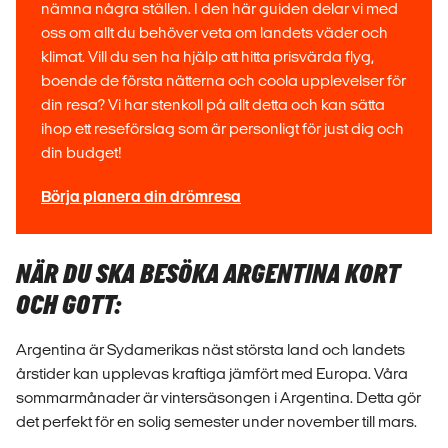
nämna några ställen. I den här guiden delar vi med
oss om allt du behöver veta om landets väder och
klimat. Vill du sen ha hjälp att hitta prisvärda flyg,
boende de första nätterna och coola upplevelser för
din resa? Vi har stenkoll på allt detta och kan sätta
ihop ett reseförslag som är personligt för just dig och
din budget!
Börja planera din drömresa
NÄR DU SKA BESÖKA ARGENTINA KORT
OCH GOTT:
Argentina är Sydamerikas näst största land och landets
årstider kan upplevas kraftiga jämfört med Europa. Våra
sommarmånader är vintersäsongen i Argentina. Detta gör
det perfekt för en solig semester under november till mars.