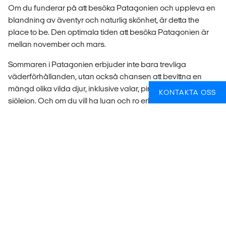
Om du funderar på att besöka Patagonien och uppleva en
blandning av äventyr och naturlig skönhet, är detta the
place to be. Den optimala tiden att besöka Patagonien är
mellan november och mars.
Sommaren i Patagonien erbjuder inte bara trevliga
väderförhållanden, utan också chansen att bevittna en
mängd olika vilda djur, inklusive valar, pingviner och
KONTAKTA OSS
sjölejon. Och om du vill ha lugn och ro erbjuder april och maj
en chans att njuta av de livliga höstfärgerna och uppleva
Patagonien med färre turister, även om det inte är så folktät
plats till att börja med.
NORR: IGUAZÚFALLEN OCH BORTOM
Känslan norra Argentina går att ta på, men Iguazúfallen är
något särskilt. Den bästa tiden att besöka dessa
majestätiska fall är mellan slutet av mars till maj eller augusti
till början av oktober, vilket erbjuder mindre nederbörd och