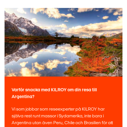
Varför snacka med KILROY om din resa till
Argentina?
Vi som jobbar som reseexperter på KILROY har
själva rest runt massor i Sydamerika, inte bara i
Argentina utan även Peru, Chile och Brasilien för att