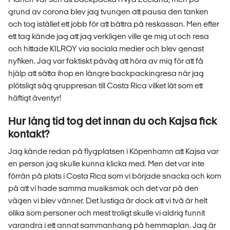
grund av corona blev jag tvungen att pausa den tanken
och tog istället ett jobb för att bättra på reskassan. Men efter
ett tag kände jag att jag verkligen ville ge mig ut och resa
och hittade KILROY via sociala medier och blev genast
nyfiken. Jag var faktiskt påväg att höra av mig för att få
hjälp att sätta ihop en längre backpackingresa när jag
plötsligt såg gruppresan till Costa Rica vilket lät som ett
häftigt äventyr!
Hur lång tid tog det innan du och Kajsa fick
kontakt?
Jag kände redan på flygplatsen i Köpenhamn att Kajsa var
en person jag skulle kunna klicka med. Men det var inte
förrän på plats i Costa Rica som vi började snacka och kom
på att vi hade samma musiksmak och det var på den
vägen vi blev vänner. Det lustiga är dock att vi två är helt
olika som personer och mest troligt skulle vi aldrig funnit
varandra i ett annat sammanhang på hemmaplan. Jag är