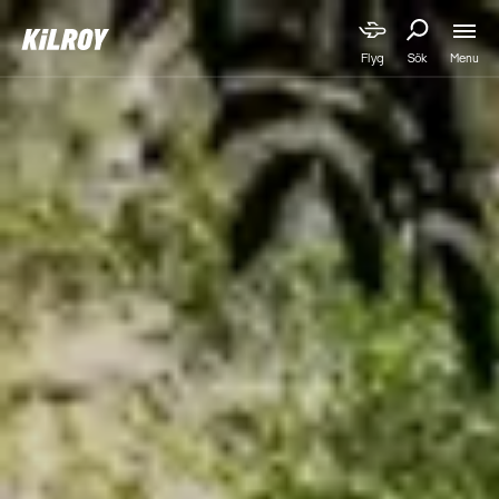
Menu
Flyg
Sök