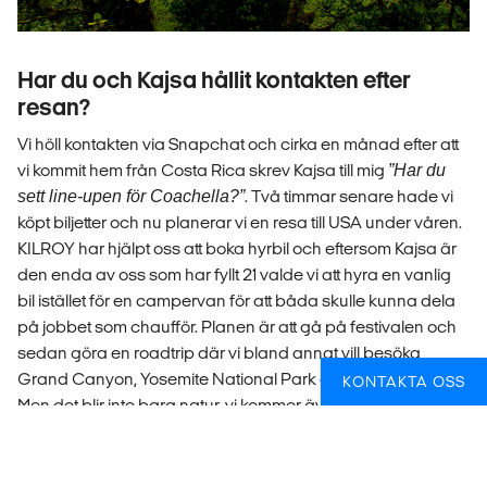
Har du och Kajsa hållit kontakten efter
resan?
Vi höll kontakten via Snapchat och cirka en månad efter att
vi kommit hem från Costa Rica skrev Kajsa till mig
”Har du
sett line-upen för Coachella?”
. Två timmar senare hade vi
köpt biljetter och nu planerar vi en resa till USA under våren.
KILROY har hjälpt oss att boka hyrbil och eftersom Kajsa är
den enda av oss som har fyllt 21 valde vi att hyra en vanlig
bil istället för en campervan för att båda skulle kunna dela
på jobbet som chaufför. Planen är att gå på festivalen och
sedan göra en roadtrip där vi bland annat vill besöka
Grand Canyon, Yosemite National Park och Lake Tahoe.
KONTAKTA OSS
Men det blir inte bara natur, vi kommer även stanna i San
Fransisco och jag har sett så många videos på TikTok från
coola secondhandbutiker i USA som jag vill hinna med att
besöka!