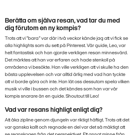
Berätta om själva resan, vad tar du med
dig förutom en ny kompis?
Trots att vi ”bara” var där i två veckor kände jag att vi fick se
alla highlights som du sett på Pinterest. Vår guide, Leo, var
helt fantastisk och han gjorde verkligen resan minnesvärd.
Det märktes att han var erfaren och hade stenkoll på
områdena vi besökte. Han ville verkligen att vi skulle ha den
bästa upplevelsen och var alltid ärlig med vad han tyckte
att vi borde göra och inte. Han lät oss dessutom spela vilken
musik vi ville i bussen och det kändes som han var vår
kompis snarare än en guide. Shoutout till Leo!
Vad var resans highligt enligt dig?
Att åka zipline genom djungeln var riktigt häftigt. Trots att det
var ganska kallt och regnade en del var det så mäktigt att
se regnskogen från det perspektivet. Ett annat minne från