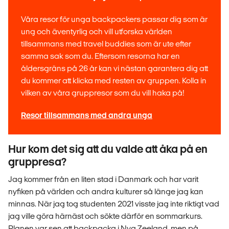
Våra resor för unga backpackers passar dig som är
ung och äventyrlig och vill utforska världen
tillsammans med travel buddies som är ute efter
samma sak som du. Eftersom resorna har en
åldersgräns på 26 år kan vi nästan garantera dig att
du kommer att klicka med resten av gruppen. Kolla in
vilken av våra gruppresor som du vill haka på!
Resor tillsammans med andra unga
Hur kom det sig att du valde att åka på en
gruppresa?
Jag kommer från en liten stad i Danmark och har varit
nyfiken på världen och andra kulturer så länge jag kan
minnas. När jag tog studenten 2021 visste jag inte riktigt vad
jag ville göra härnäst och sökte därför en sommarkurs.
Planen var sen att backpacka i Nya Zeeland, men på