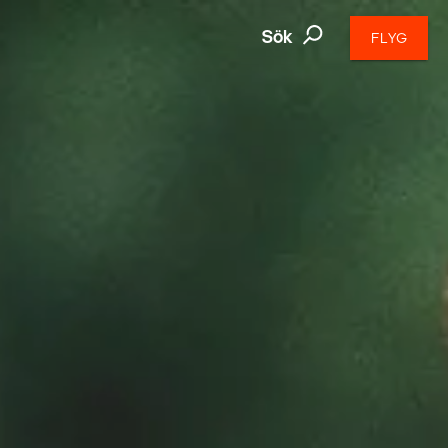
Sök
FLYG