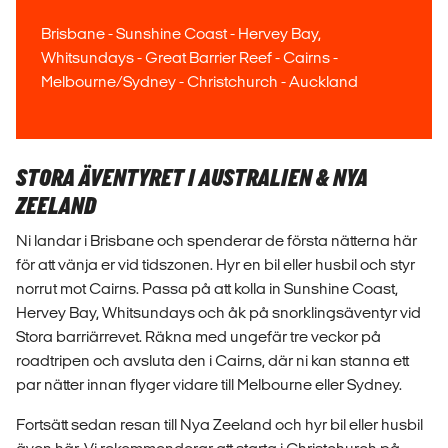
Brisbane - Sunshine Coast - Hervey Bay,
Whitsundays - Great Barrier Reef - Cairns -
Melbourne/Sydney - Christchurch - Auckland
STORA ÄVENTYRET I AUSTRALIEN & NYA
ZEELAND
Ni landar i Brisbane och spenderar de första nätterna här
för att vänja er vid tidszonen. Hyr en bil eller husbil och styr
norrut mot Cairns. Passa på att kolla in Sunshine Coast,
Hervey Bay, Whitsundays och åk på snorklingsäventyr vid
Stora barriärrevet. Räkna med ungefär tre veckor på
roadtripen och avsluta den i Cairns, där ni kan stanna ett
par nätter innan flyger vidare till Melbourne eller Sydney.
Fortsätt sedan resan till Nya Zeeland och hyr bil eller husbil