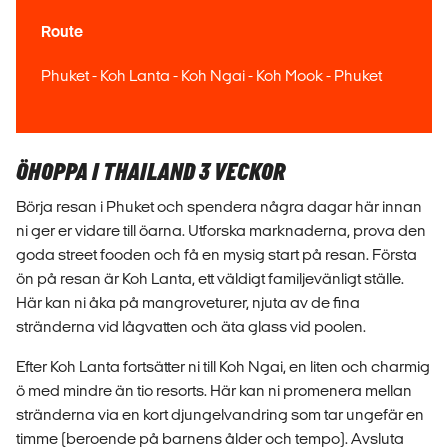
Route
Phuket - Koh Lanta - Koh Ngai - Koh Mook - Phuket
ÖHOPPA I THAILAND 3 VECKOR
Börja resan i Phuket och spendera några dagar här innan
ni ger er vidare till öarna. Utforska marknaderna, prova den
goda street fooden och få en mysig start på resan. Första
ön på resan är Koh Lanta, ett väldigt familjevänligt ställe.
Här kan ni åka på mangroveturer, njuta av de fina
stränderna vid lågvatten och äta glass vid poolen.
Efter Koh Lanta fortsätter ni till Koh Ngai, en liten och charmig
ö med mindre än tio resorts. Här kan ni promenera mellan
stränderna via en kort djungelvandring som tar ungefär en
timme (beroende på barnens ålder och tempo). Avsluta