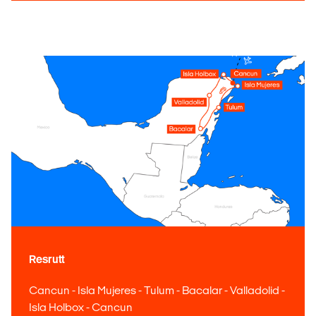
Resrutt
Cancun - Isla Mujeres - Tulum - Bacalar - Valladolid -
Isla Holbox - Cancun