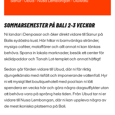
Sanur - Ubud - Nusa Lembongan - Uluwatu
SOMMARSEMESTER PÅ BALI 2-3 VECKOR
Ni landar i Denpasar och åker direkt vidare till Sanur på
Balis sydöstra kust. Här hittar ni barnvänliga stränder,
mysiga caféer, mataffärer och allt annat ni kan tänkas
behöva. Spana in lokala marknader, besök ett center för
sköldpaddor och Tanah Lot-templet och annat häftigt!
Sedan går färden vidare till Ubud, där ni får riktig
djungelkänsla med risfält och imponerande vattenfall. Hyr
ni ett mysigt litet boutiquehotell med pool kan ni lätt
spendera en vecka här och göra några dagsutflykter utan
att behöva vara på språng hela tiden. Från Ubud tar ni er
vidare till Nusa Lembongan, där ni kan uppleva några av
de mest ikoniska platserna på Bali.