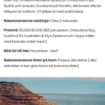
även här. Vi rekommenderar att starta i Christchurch på
Sydön och avsluta i Auckland på Nordön, det brukar ofta bli
billigare än tvärtom. Vi hjälper er med prisförslag!
Rekommenderas reslängd:
Cirka 2 månader
Prisnivå:
55.000-60.000 SEK per person. (inkluderar flyg,
husbil x2 för Australien & Nya Zeeland och några nätter
med boende under resan)
Bäst tid att åka:
November - April
Rekommenderas ålder på barn:
Passar alla åldrar (vilka
aktiviteter ni kan göra beror på barnens ålder).