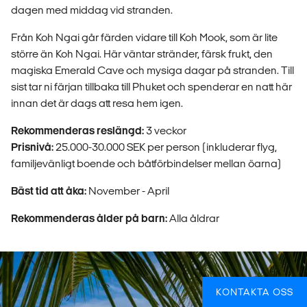
dagen med middag vid stranden.
Från Koh Ngai går färden vidare till Koh Mook, som är lite
större än Koh Ngai. Här väntar stränder, färsk frukt, den
magiska Emerald Cave och mysiga dagar på stranden. Till
sist tar ni färjan tillbaka till Phuket och spenderar en natt här
innan det är dags att resa hem igen.
Rekommenderas reslängd:
3 veckor
Prisnivå:
25.000-30.000 SEK per person (inkluderar flyg,
familjevänligt boende och båtförbindelser mellan öarna)
Bäst tid att åka:
November - April
Rekommenderas ålder på barn:
Alla åldrar
KONTAKTA OSS