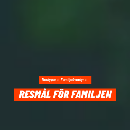
Restyper
Familjeäventyr
RESMÅL FÖR FAMILJEN