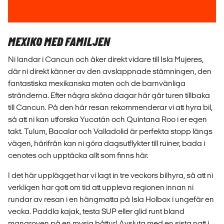
MEXIKO MED FAMILJEN
Ni landar i Cancun och åker direkt vidare till Isla Mujeres,
där ni direkt känner av den avslappnade stämningen, den
fantastiska mexikanska maten och de barnvänliga
stränderna. Efter några sköna dagar här går turen tillbaka
till Cancun. På den här resan rekommenderar vi att hyra bil,
så att ni kan utforska Yucatán och Quintana Roo i er egen
takt. Tulum, Bacalar och Valladolid är perfekta stopp längs
vägen, härifrån kan ni göra dagsutflykter till ruiner, bada i
cenotes och upptäcka allt som finns här.
I det här upplägget har vi lagt in tre veckors bilhyra, så att ni
verkligen har gott om tid att uppleva regionen innan ni
rundar av resan i en hängmatta på Isla Holbox i ungefär en
vecka. Paddla kajak, testa SUP eller glid runt bland
mangroven på en mysig båttur! Avsluta med en sista natt i