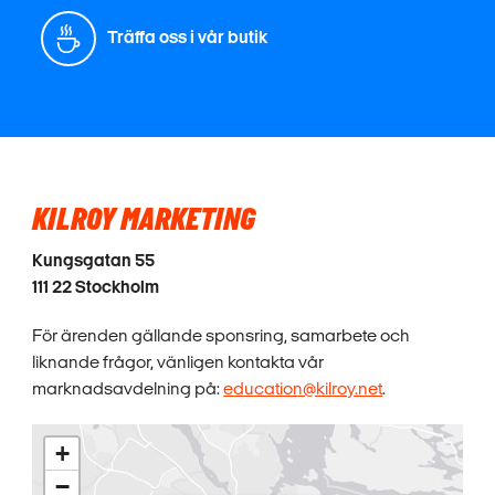
Träffa oss i vår butik
KILROY MARKETING
Kungsgatan 55
111 22 Stockholm
För ärenden gällande sponsring, samarbete och
liknande frågor, vänligen kontakta vår
marknadsavdelning på:
education@kilroy.net
.
+
−