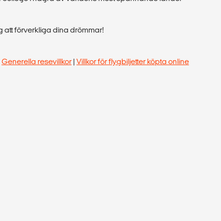
ig att förverkliga dina drömmar!
|
Generella resevillkor
|
Villkor för flygbiljetter köpta online