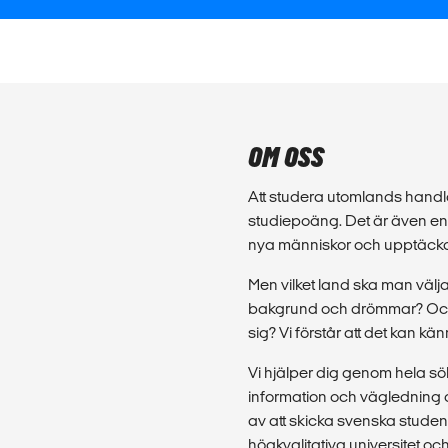
OM OSS
Att studera utomlands handl
studiepoäng. Det är även en u
nya människor och upptäcka 
Men vilket land ska man välj
bakgrund och drömmar? Och 
sig? Vi förstår att det kan kä
Vi hjälper dig genom hela sökp
information och vägledning d
av att skicka svenska stude
högkvalitativa universitet o