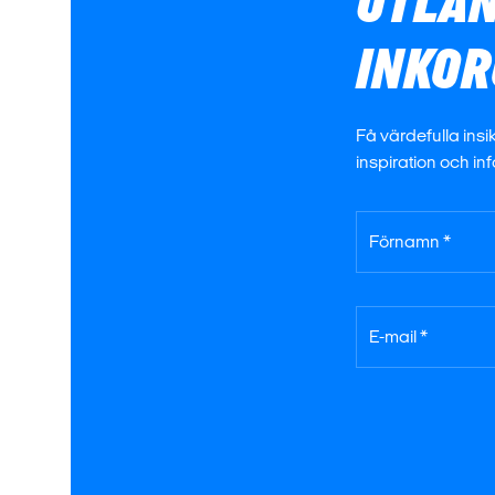
UTLAN
INKO
Få värdefulla insik
inspiration och i
Förnamn *
E-mail *