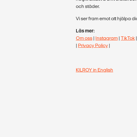
och städer.
Vi ser fram emot att hjälpa d
Läs mer:
Om oss
|
Instagram
|
TikTok
|
Privacy Policy
|
KILROY in English