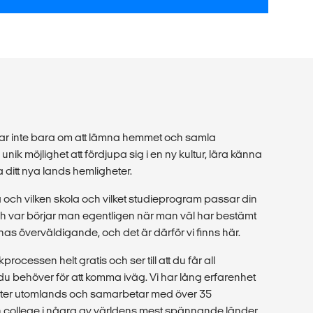
ar inte bara om att lämna hemmet och samla
nik möjlighet att fördjupa sig i en ny kultur, lära känna
ditt nya lands hemligheter.
a och vilken skola och vilket studieprogram passar din
var börjar man egentligen när man väl har bestämt
nnas överväldigande, och det är därför vi finns här.
rocessen helt gratis och ser till att du får all
u behöver för att komma iväg. Vi har lång erfarenhet
nter utomlands och samarbetar med över 35
ch college i några av världens mest spännande länder