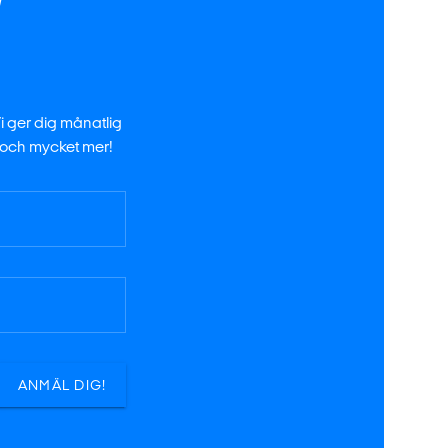
I
Vi ger dig månatlig
 och mycket mer!
ANMÄL DIG!