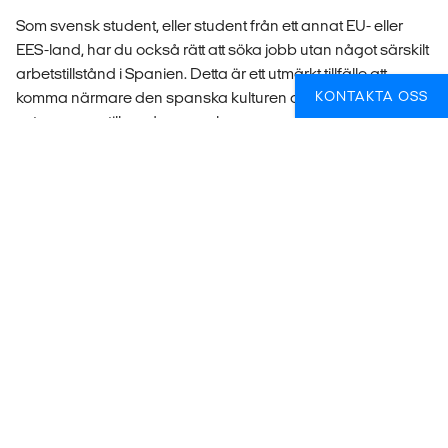
Som svensk student, eller student från ett annat EU- eller
EES-land, har du också rätt att söka jobb utan något särskilt
arbetstillstånd i Spanien. Detta är ett utmärkt tillfälle att
KONTAKTA OSS
komma närmare den spanska kulturen och tjäna lite
extrapengar till vardagen och resorna under din studietid.
Som anställd i Spanien har du samma rättigheter som
spanska medborgare när det gäller lön, arbetsvillkor och
anställningstrygghet.
Läs mer om CSN här.
HUR HJÄLPER VI DIG?
Det finns mycket att tänka på när man överväger att söka
utlandsstudier. När du ansöker via oss ser vi till att du får all
information och rådgivning du behöver för att välja rätt
utbildning. Vi hjälper dig med allt pappersarbete och att