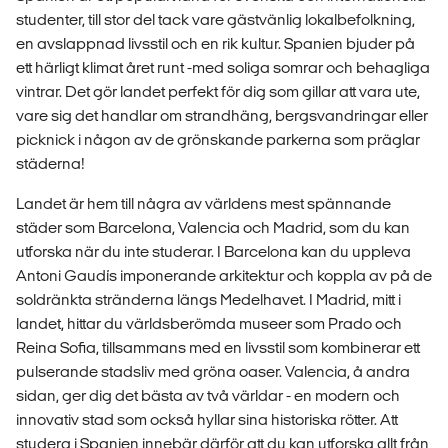
studenter, till stor del tack vare gästvänlig lokalbefolkning,
en avslappnad livsstil och en rik kultur. Spanien bjuder på
ett härligt klimat året runt -med soliga somrar och behagliga
vintrar. Det gör landet perfekt för dig som gillar att vara ute,
vare sig det handlar om strandhäng, bergsvandringar eller
picknick i någon av de grönskande parkerna som präglar
städerna!
Landet är hem till några av världens mest spännande
städer som Barcelona, Valencia och Madrid, som du kan
utforska när du inte studerar. I Barcelona kan du uppleva
Antoni Gaudís imponerande arkitektur och koppla av på de
soldränkta stränderna längs Medelhavet. I Madrid, mitt i
landet, hittar du världsberömda museer som Prado och
Reina Sofia, tillsammans med en livsstil som kombinerar ett
pulserande stadsliv med gröna oaser. Valencia, å andra
sidan, ger dig det bästa av två världar - en modern och
innovativ stad som också hyllar sina historiska rötter. Att
studera i Spanien innebär därför att du kan utforska allt från