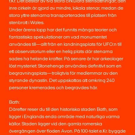
f.Kr. Det består av två stora cirkulära stensättningar; den
inre cirkeln är gjord av mindre, lokala stenar, medan de
stora yttre stenarna transporterades till platsen från
stenbrott i Wales.
Under årens lopp har det funnits många teorier och
fantastiska spekulationer om vad monumentet
användes till—allt från en landningsplats för UFO:n till
ett observatorium eller en helig plats där stenarna
sades ha helande krafter. På senare år har arkeologer
löst mysteriet: Stonehenge användes definitivt som en
begravningsplats—troligtvis för medlemmar av den
styrande dynastin. Det uppskattas att omkring 240
personer kremerades och begravdes här.
Bath:
Därefter reser du till den historiska staden Bath, som
ligger i Englands enda område med naturliga varma
källor. Staden ligger vid den gamla romerska
övergången över floden Avon. På 100-talet e.Kr. byggde