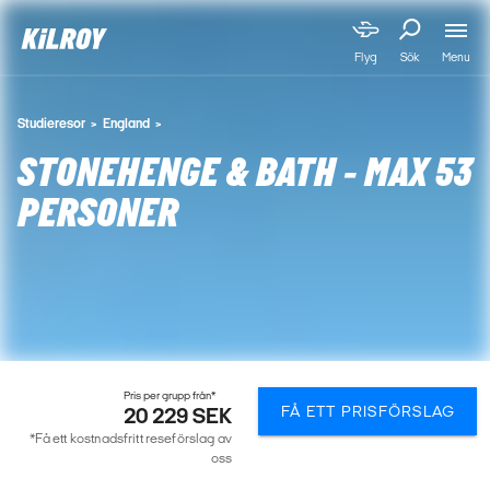
Menu
Flyg
Sök
Studieresor
England
STONEHENGE & BATH - MAX 53
PERSONER
Pris per grupp från*
FÅ ETT PRISFÖRSLAG
20 229 SEK
*Få ett kostnadsfritt reseförslag av
oss