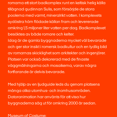
romarna ett stort badkomplex runt en keltisk helig källa
tillägnad gudinnan Sulis, som försörjde de stora
poolerna med varmt, mineralrikt vatten. I komplexets
sydöstra hörn flödade källan fram och levererade
omkring 1,5 miljoner liter vatten per dag. Badkomplexet
besöktes av både romare och kelter.
Idag är de gamla byggnaderna mycket väl bevarade
och ger stor insikt i romersk badkultur och en tydlig bild
av romarnas skicklighet som arkitekter och ingenjörer.
Platsen var också dekorerad med de finaste
väggmålningarna och mosaikerna, varav några
fortfarande är delvis bevarade.
Med hjälp av en ljudguide leds du genom platsens
många olika utomhus- och inomhusområden.
Datoranimation har använts för att visa hur
byggnaderna såg ut för omkring 2000 år sedan.
Museum of Costume: