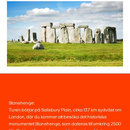
Stonehenge:
Turen börjar på Salisbury Plain, cirka 137 km sydväst om
London, där du kommer att besöka det historiska
monumentet Stonehenge, som dateras till omkring 2500