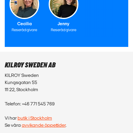
Cecilia
Jenny
Reserådgivare
Reserådgivare
KILROY SWEDEN AB
KILROY Sweden
Kungsgatan 55
111 22, Stockholm
Telefon: +46 771 545 769
Vi har
butik i Stockholm
Se våra
avvikande öppettider
.