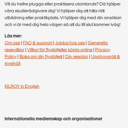
Vill du hellre plugga eller praktisera utomlands? Då hjälper
våra studierådgivare dig! Vi hjälper dig att hitta rätt
utbildning eller praktikplats. Vi hjälper dig med din ansökan
och vi är med dig hela vägen så att du till slut kommer iväg!
Läs mer:
Om oss
|
FAQ & support
|
Jobba hos oss
|
Generella
resevillkor
|
Villkor för flygbiljetter köpta online
|
Privacy
Policy
|
Boka om din flygbiljett
|
Din resplan
|
Upphovsrätt &
innehåll
KILROY in English
Internationella medlemskap och organisationer