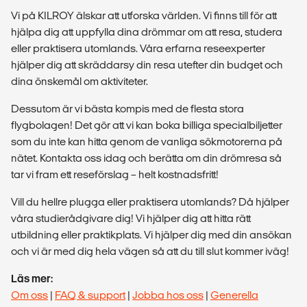
Vi på KILROY älskar att utforska världen. Vi finns till för att
hjälpa dig att uppfylla dina drömmar om att resa, studera
eller praktisera utomlands. Våra erfarna reseexperter
hjälper dig att skräddarsy din resa utefter din budget och
dina önskemål om aktiviteter.
Dessutom är vi bästa kompis med de flesta stora
flygbolagen! Det gör att vi kan boka billiga specialbiljetter
som du inte kan hitta genom de vanliga sökmotorerna på
nätet. Kontakta oss idag och berätta om din drömresa så
tar vi fram ett reseförslag – helt kostnadsfritt!
Vill du hellre plugga eller praktisera utomlands? Då hjälper
våra studierådgivare dig! Vi hjälper dig att hitta rätt
utbildning eller praktikplats. Vi hjälper dig med din ansökan
och vi är med dig hela vägen så att du till slut kommer iväg!
Läs mer:
Om oss
|
FAQ & support
|
Jobba hos oss
|
Generella