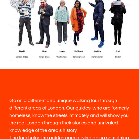
Go on a different and unique walking tour through
different areas of London. Our guides, who are formerly
homeless, know the streets intimately and will show you
the real London through their stories and unrivaled
knowledge of the area's history.
The tour helps the guides earn a living doing something