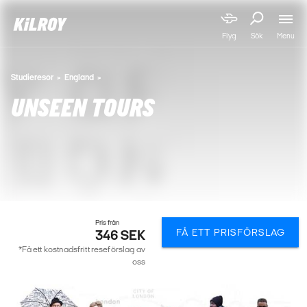
Menu
Flyg
Sök
Studieresor
England
UNSEEN TOURS
Pris från
FÅ ETT PRISFÖRSLAG
346 SEK
*Få ett kostnadsfritt reseförslag av
oss