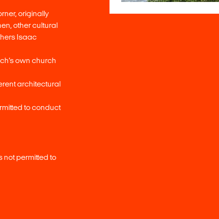
ner, originally
en, other cultural
thers Isaac
rch’s own church
rent architectural
rmitted to conduct
 not permitted to