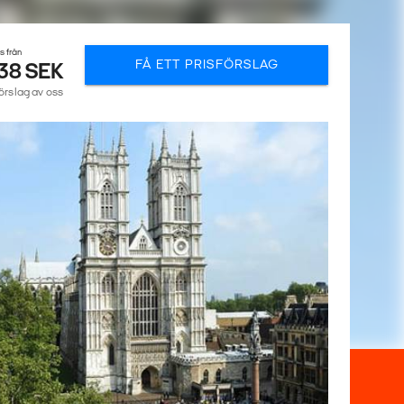
is från
FÅ ETT PRISFÖRSLAG
138 SEK
förslag av oss