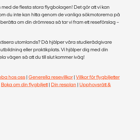
med de flesta stora flygbolagen! Det gör att vi kan
r som du inte kan hitta genom de vanliga sökmotorerna på
berätta om din drömresa så tar vi fram ett reseförslag –
raktisera utomlands? Då hjälper våra studierådgivare
tt utbildning eller praktikplats. Vi hjälper dig med din
a vägen så att du till slut kommer iväg!
bba hos oss
|
Generella resevillkor
|
Villkor för flygbiljetter
|
Boka om din flygbiljett
|
Din resplan
|
Upphovsrätt &