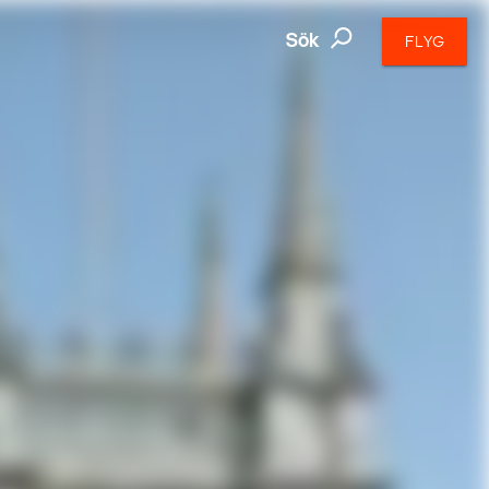
Sök
FLYG