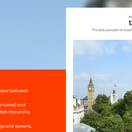
Pr
*Få ett kostnadsfritt rese
essor between
he name) and
ritish monarchs
ngs and queens,