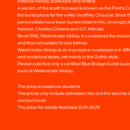
national heroes, politicians and writers.
A section of the south transept is known as the Poet’s Cor
the burial place for the writer, Geoffrey Chaucer. Since th
personalities have been buried close to him, amongst o
Newton, Charles Dickens and G.F. Händel.
Since 1560, Westminster Abbey is considered the mona
and thus not subject to any bishop.
Westminster Abbey is an impressive masterpiece in diffe
and sculptural styles, yet mainly in the Gothic style.
Please note that only a certified Blue Badge Guide is pe
tours at Westminster Abbey.
The price is based on students
The prices only include admission fee and the teacher is
conduct tours.
The price for adults/teachers: EUR 46.05