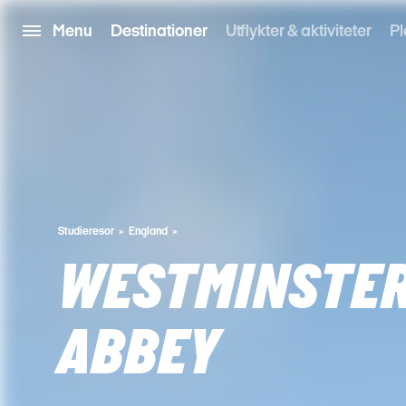
Menu
Destinationer
Utflykter & aktiviteter
Pl
Studieresor
England
WESTMINSTE
ABBEY