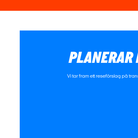
PLANERAR 
Vi tar fram ett reseförslag på tra