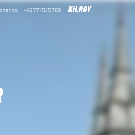
anering
+46 771 545 769
R