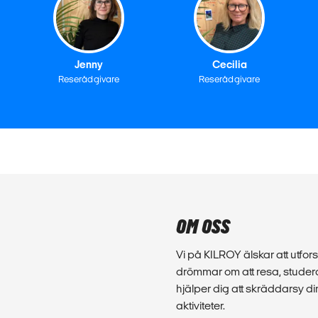
Jenny
Cecilia
Reserådgivare
Reserådgivare
OM OSS
Vi på KILROY älskar att utforsk
drömmar om att resa, studera
hjälper dig att skräddarsy d
aktiviteter.