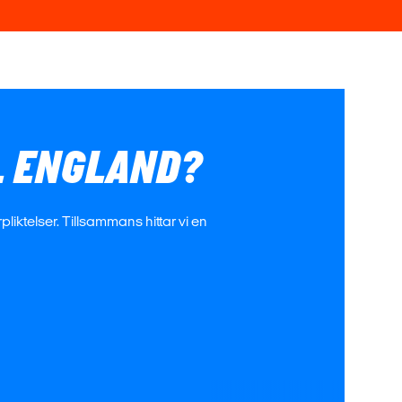
L ENGLAND?
liktelser. Tillsammans hittar vi en