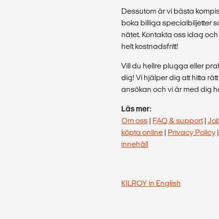
Dessutom är vi bästa kompis 
boka billiga specialbiljette
nätet. Kontakta oss idag och 
helt kostnadsfritt!
Vill du hellre plugga eller p
dig! Vi hjälper dig att hitta rä
ansökan och vi är med dig hel
Läs mer:
Om oss
|
FAQ & support
|
Jo
köpta online
|
Privacy Policy
innehåll
KILROY in English