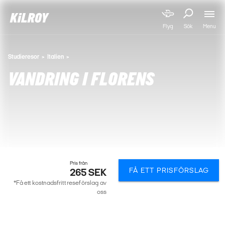
Menu
Flyg
Sök
Studieresor
Italien
VANDRING I FLORENS
Pris från
FÅ ETT PRISFÖRSLAG
265 SEK
*Få ett kostnadsfritt reseförslag av
oss