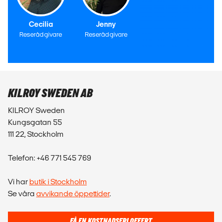
Cecilia
Jenny
Reserådgivare
Reserådgivare
KILROY SWEDEN AB
KILROY Sweden
Kungsgatan 55
111 22, Stockholm
Telefon: +46 771 545 769
Vi har
butik i Stockholm
Se våra
avvikande öppettider
.
FÅ EN KOSTNADSFRI OFFERT