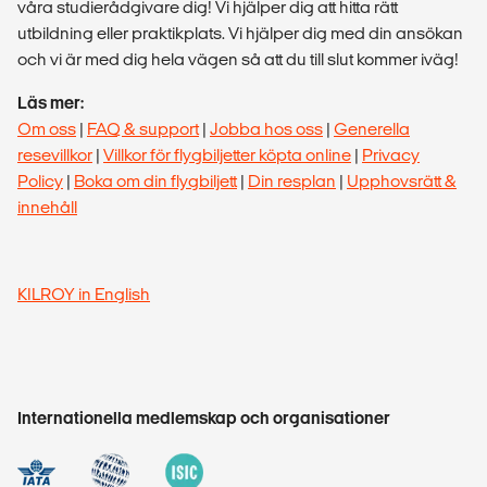
våra studierådgivare dig! Vi hjälper dig att hitta rätt
utbildning eller praktikplats. Vi hjälper dig med din ansökan
och vi är med dig hela vägen så att du till slut kommer iväg!
Läs mer:
Om oss
|
FAQ & support
|
Jobba hos oss
|
Generella
resevillkor
|
Villkor för flygbiljetter köpta online
|
Privacy
Policy
|
Boka om din flygbiljett
|
Din resplan
|
Upphovsrätt &
innehåll
KILROY in English
Internationella medlemskap och organisationer