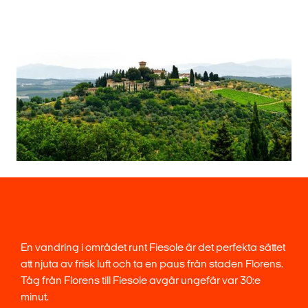
En vandring i området runt Fiesole är det perfekta sättet
att njuta av frisk luft och ta en paus från staden Florens.
Tåg från Florens till Fiesole avgår ungefär var 30:e
minut.