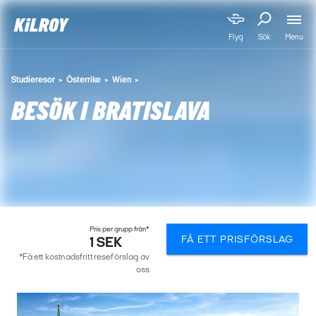
Menu
Flyg
Sök
Studieresor
Österrike
Wien
BESÖK I BRATISLAVA
Pris per grupp från*
FÅ ETT PRISFÖRSLAG
1 SEK
*Få ett kostnadsfritt reseförslag av
oss