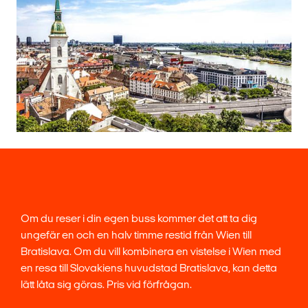
Om du reser i din egen buss kommer det att ta dig
ungefär en och en halv timme restid från Wien till
Bratislava. Om du vill kombinera en vistelse i Wien med
en resa till Slovakiens huvudstad Bratislava, kan detta
lätt låta sig göras. Pris vid förfrågan.