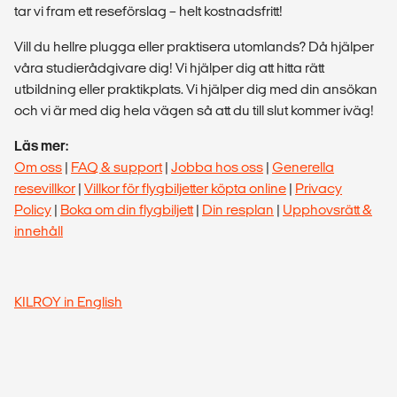
tar vi fram ett reseförslag – helt kostnadsfritt!
Vill du hellre plugga eller praktisera utomlands? Då hjälper
våra studierådgivare dig! Vi hjälper dig att hitta rätt
utbildning eller praktikplats. Vi hjälper dig med din ansökan
och vi är med dig hela vägen så att du till slut kommer iväg!
Läs mer:
Om oss
|
FAQ & support
|
Jobba hos oss
|
Generella
resevillkor
|
Villkor för flygbiljetter köpta online
|
Privacy
Policy
|
Boka om din flygbiljett
|
Din resplan
|
Upphovsrätt &
innehåll
KILROY in English